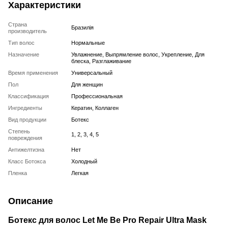
Характеристики
Страна
Бразилія
производитель
Тип волос
Нормальные
Назначение
Увлажнение, Выпрямление волос, Укрепление, Для
блеска, Разглаживание
Время применения
Универсальный
Пол
Для женщин
Классификация
Профессиональная
Ингредиенты
Кератин, Коллаген
Вид продукции
Ботекс
Степень
1, 2, 3, 4, 5
повреждения
Антижелтизна
Нет
Класс Ботокса
Холодный
Пленка
Легкая
Описание
Ботекс для волос Let Me Be Pro Repair Ultra Mask