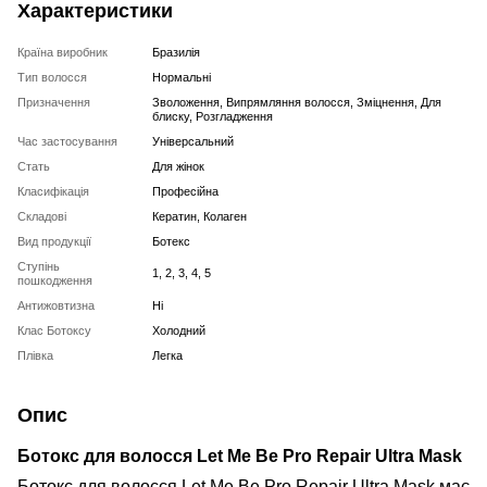
Характеристики
Країна виробник
Бразилія
Тип волосся
Нормальні
Призначення
Зволоження, Випрямляння волосся, Зміцнення, Для
блиску, Розгладження
Час застосування
Універсальний
Стать
Для жінок
Класифікація
Професійна
Складові
Кератин, Колаген
Вид продукції
Ботекс
Ступінь
1, 2, 3, 4, 5
пошкодження
Антижовтизна
Ні
Клас Ботоксу
Холодний
Плівка
Легка
Опис
Бoтoкс для волосся Let Me Be Pro Repair Ultra Mask
Бoтoкс для волосся Let Me Be Pro Repair Ultra Mask має