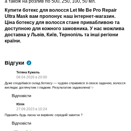
а також на розлив по 500, 250, 100, 50 мл.
Купити ботекс для волосся Let Me Be Pro Repair
Ultra Mask
вам пропонує наш інтернет-магазин.
Ціна ботексу для волосся
стане привабливою та
доступною для кожного замовника. У нас можлива
доставка у Львів, Київ, Тернопіль
та інші регіони
країни.
Відгуки
2
Тетяна Кужель
08.04.2026 в 20:00
Дуже сподобався склад ботоксу — чудово справився зі своєю задачею, волосся
виглядає доглянутим і гладким. Результатом задоволена! ✨
Відповісти
Юлія
27.09.2023 в 10:24
Підкажіть будь ласка чи вирівняє середній завиток ?
Відповісти