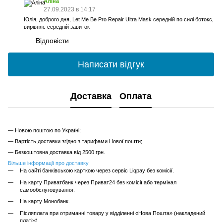
Аліна
27.09.2023 в 14:17
Юлія, доброго дня, Let Me Be Pro Repair Ultra Mask середній по силі ботокс,
вирівняє середній завиток
Відповісти
Написати відгук
Доставка
Оплата
— Новою поштою по Україні;
— Вартість доставки згідно з тарифами Нової пошти;
— Безкоштовна доставка від 2500 грн.
Більше інформації про доставку
На сайті банківською карткою через сервіс Liqpay без комісії.
На карту Приватбанк через Приват24 без комісії або термінал
самообслуговування.
На карту Монобанк.
Післяплата при отриманні товару у відділенні «Нова Пошта» (накладений
платіж).