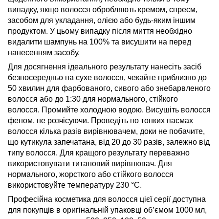
випадку, якщо волосся обробляють кремом, спреєм,
засобом для укладання, олією або будь-яким іншим
продуктом. У цьому випадку після миття необхідно
видалити шампунь на 100% та висушити на перед
нанесенням засобу.
Для досягнення ідеального результату нанесіть засіб
безпосередньо на сухе волосся, чекайте приблизно до
50 хвилин для фарбованого, сивого або знебарвленого
волосся або до 1:30 для нормального, стійкого
волосся. Промийте холодною водою. Висушіть волосся
феном, не розчісуючи. Проведіть по тонких пасмах
волосся кілька разів вирівнювачем, доки не побачите,
що кутикула запечатана, від 20 до 30 разів, залежно від
типу волосся. Для кращого результату переважно
використовувати титановий вирівнювач. Для
нормального, жорсткого або стійкого волосся
використовуйте температуру 230 °С.
Професійна косметика для волосся
цієї серії доступна
для покупців в оригінальній упаковці об’ємом 1000 мл,