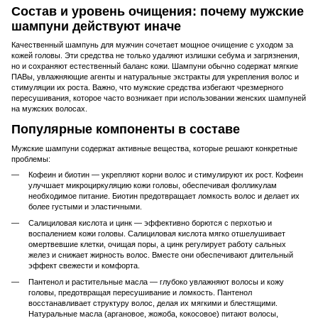
Состав и уровень очищения: почему мужские
шампуни действуют иначе
Качественный шампунь для мужчин сочетает мощное очищение с уходом за
кожей головы. Эти средства не только удаляют излишки себума и загрязнения,
но и сохраняют естественный баланс кожи. Шампуни обычно содержат мягкие
ПАВы, увлажняющие агенты и натуральные экстракты для укрепления волос и
стимуляции их роста. Важно, что мужские средства избегают чрезмерного
пересушивания, которое часто возникает при использовании женских шампуней
на мужских волосах.
Популярные компоненты в составе
Мужские шампуни содержат активные вещества, которые решают конкретные
проблемы:
Кофеин и биотин — укрепляют корни волос и стимулируют их рост. Кофеин
улучшает микроциркуляцию кожи головы, обеспечивая фолликулам
необходимое питание. Биотин предотвращает ломкость волос и делает их
более густыми и эластичными.
Салициловая кислота и цинк — эффективно борются с перхотью и
воспалением кожи головы. Салициловая кислота мягко отшелушивает
омертвевшие клетки, очищая поры, а цинк регулирует работу сальных
желез и снижает жирность волос. Вместе они обеспечивают длительный
эффект свежести и комфорта.
Пантенол и растительные масла — глубоко увлажняют волосы и кожу
головы, предотвращая пересушивание и ломкость. Пантенол
восстанавливает структуру волос, делая их мягкими и блестящими.
Натуральные масла (аргановое, жожоба, кокосовое) питают волосы,