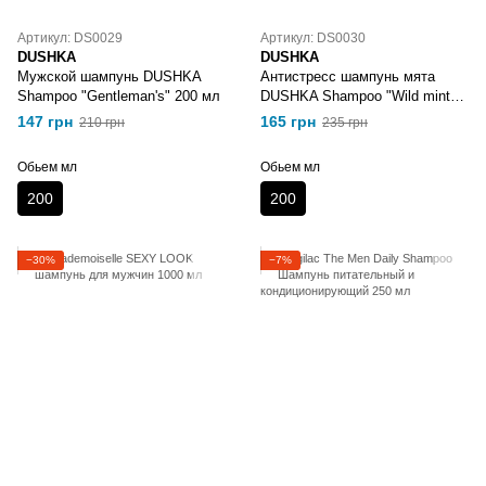
Артикул: DS0029
Артикул: DS0030
DUSHKA
DUSHKA
Мужской шампунь DUSHKA
Антистресс шампунь мята
Shampoo "Gentleman's" 200 мл
DUSHKA Shampoo "Wild mint"
200 мл
147 грн
165 грн
210 грн
235 грн
Обьем мл
Обьем мл
200
200
−30%
−7%