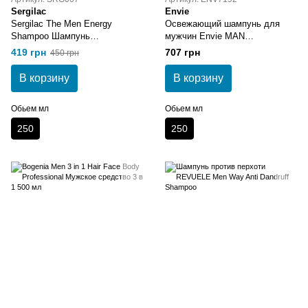
Sergilac
Envie
Sergilac The Men Energy
Освежающий шампунь для
Shampoo Шампунь
мужчин Envie MAN
кондиционер с ментолом
ENERGIZING Shampoo 250 мл
419 грн
707 грн
450 грн
тройного действия 250 мл
В корзину
В корзину
Обьем мл
Обьем мл
250
250