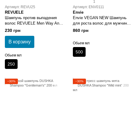
1
Артикул: REVU25
Артикул: ENV0111
REVUELE
Envie
Шампунь против выпадения
Envie VEGAN NEW Шампунь
волос REVUELE Men Way Anti
для роста волос для мужчин
Hair Fall Shampoo
500 мл
230 грн
860 грн
В корзину
Обьем мл
500
Обьем мл
250
−30%
−30%