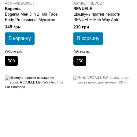
Артикул: BG0065
Артикул: REVU24
Bogenia
REVUELE
Bogenia Men 3 in 1 Hair Face
Шампунь против перхоти
Body Professional Мужское
REVUELE Men Way Anti
средство 3 в 1 500 мл
Dandruff Shampoo
345 грн
230 грн
В корзину
В корзину
Обьем мл
Обьем мл
500
250