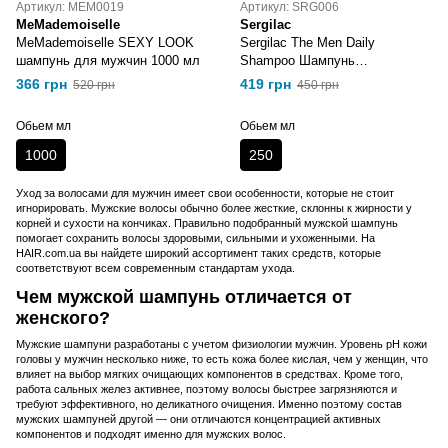
Артикул: MEM0019
Артикул: SRG006
MeMademoiselle
Sergilac
MeMademoiselle SEXY LOOK
Sergilac The Men Daily
шампунь для мужчин 1000 мл
Shampoo Шампунь
питательный и
366 грн
419 грн
520 грн
450 грн
кондиционирующий 250 мл
Обьем мл
Обьем мл
1000
250
Уход за волосами для мужчин имеет свои особенности, которые не стоит
игнорировать. Мужские волосы обычно более жесткие, склонны к жирности у
корней и сухости на кончиках. Правильно подобранный мужской шампунь
помогает сохранить волосы здоровыми, сильными и ухоженными. На
HAIR.com.ua вы найдете широкий ассортимент таких средств, которые
соответствуют всем современным стандартам ухода.
Чем мужской шампунь отличается от
женского?
Мужские шампуни разработаны с учетом физиологии мужчин. Уровень pH кожи
головы у мужчин несколько ниже, то есть кожа более кислая, чем у женщин, что
влияет на выбор мягких очищающих компонентов в средствах. Кроме того,
работа сальных желез активнее, поэтому волосы быстрее загрязняются и
требуют эффективного, но деликатного очищения. Именно поэтому состав
мужских шампуней другой — они отличаются концентрацией активных
компонентов и подходят именно для мужских волос.