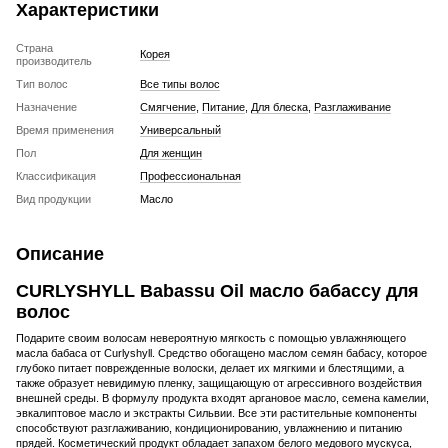
Характеристики
Страна
Корея
производитель
Тип волос
Все типы волос
Назначение
Смягчение
,
Питание
,
Для блеска
,
Разглаживание
Время применения
Универсальный
Пол
Для женщин
Классификация
Профессиональная
Вид продукции
Масло
Описание
CURLYSHYLL Babassu Oil масло бабассу для
волос
Подарите своим волосам невероятную мягкость с помощью увлажняющего
масла бабаса от Curlyshyll. Средство обогащено маслом семян бабасу, которое
глубоко питает поврежденные волоски, делает их мягкими и блестящими, а
также образует невидимую пленку, защищающую от агрессивного воздействия
внешней среды. В формулу продукта входят аргановое масло, семена камелии,
эвкалиптовое масло и экстракты Сильвии. Все эти растительные компоненты
способствуют разглаживанию, кондиционированию, увлажнению и питанию
прядей. Косметический продукт обладает запахом белого медового мускуса,