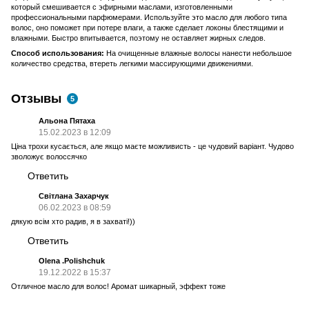
который смешивается с эфирными маслами, изготовленными
профессиональными парфюмерами. Используйте это масло для любого типа
волос, оно поможет при потере влаги, а также сделает локоны блестящими и
влажными. Быстро впитывается, поэтому не оставляет жирных следов.
Способ использования:
На очищенные влажные волосы нанести небольшое
количество средства, втереть легкими массирующими движениями.
Отзывы
5
Альона Пятаха
15.02.2023 в 12:09
Ціна трохи кусається, але якщо маєте можливисть - це чудовий варіант. Чудово
зволожує волоссячко
Ответить
Світлана Захарчук
06.02.2023 в 08:59
дякую всім хто радив, я в захваті!))
Ответить
Olena .Polishchuk
19.12.2022 в 15:37
Отличное масло для волос! Аромат шикарный, эффект тоже