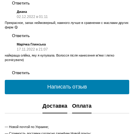
Ответить
Диана
02.12.2022 в 01:11
Прекрасное, запах неймоверный, намного лучше в сравнении с маслами других
фирм 😋
Ответить
Марічка Глинська
17.11.2022 в 21:07
найкраща олійка, яку я купувала. Волосся після нанесення м'яке і легко
розчісувати)
Ответить
Написать отзыв
Доставка
Оплата
— Новой почтой по Украине;
— Стоимость доставки согласно тарифам Новой почты;