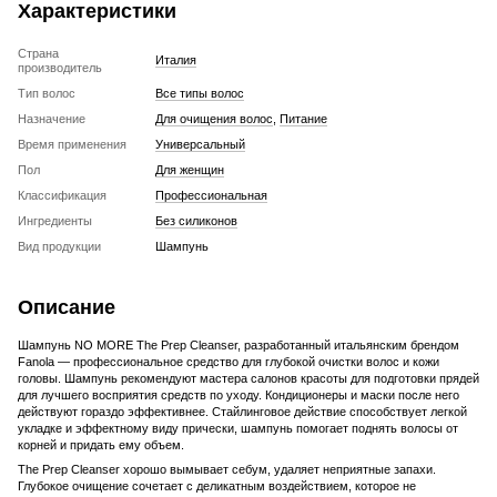
Характеристики
Страна
Италия
производитель
Тип волос
Все типы волос
Назначение
Для очищения волос
,
Питание
Время применения
Универсальный
Пол
Для женщин
Классификация
Профессиональная
Ингредиенты
Без силиконов
Вид продукции
Шампунь
Описание
Шампунь NO MORE The Prep Cleanser, разработанный итальянским брендом
Fanola — профессиональное средство для глубокой очистки волос и кожи
головы. Шампунь рекомендуют мастера салонов красоты для подготовки прядей
для лучшего восприятия средств по уходу. Кондиционеры и маски после него
действуют гораздо эффективнее. Стайлинговое действие способствует легкой
укладке и эффектному виду прически, шампунь помогает поднять волосы от
корней и придать ему объем.
The Prep Cleanser хорошо вымывает себум, удаляет неприятные запахи.
Глубокое очищение сочетает с деликатным воздействием, которое не