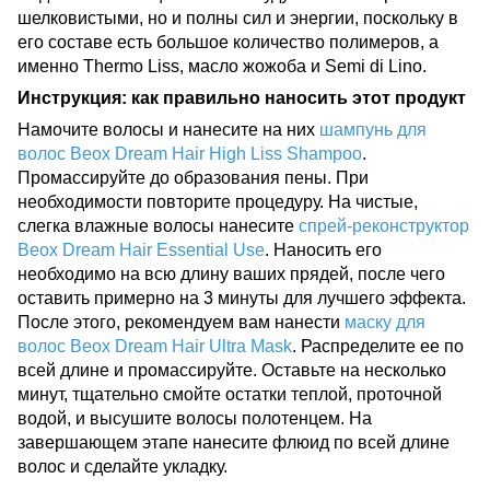
шелковистыми, но и полны сил и энергии, поскольку в
его составе есть большое количество полимеров, а
именно Thermo Liss, масло жожоба и Semi di Lino.
Инструкция: как правильно наносить этот продукт
Намочите волосы и нанесите на них
шампунь для
волос Beox Dream Hair High Liss Shampoo
.
Промассируйте до образования пены. При
необходимости повторите процедуру. На чистые,
слегка влажные волосы нанесите
спрей-реконструктор
Beox Dream Hair Essential Use
. Наносить его
необходимо на всю длину ваших прядей, после чего
оставить примерно на 3 минуты для лучшего эффекта.
После этого, рекомендуем вам нанести
маску для
волос Beox Dream Hair Ultra Mask
. Распределите ее по
всей длине и промассируйте. Оставьте на несколько
минут, тщательно смойте остатки теплой, проточной
водой, и высушите волосы полотенцем. На
завершающем этапе нанесите флюид по всей длине
волос и сделайте укладку.