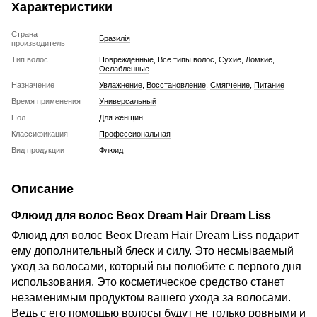
Характеристики
Страна
Бразилія
производитель
Тип волос
Поврежденные
,
Все типы волос
,
Сухие
,
Ломкие
,
Ослабленные
Назначение
Увлажнение
,
Восстановление
,
Смягчение
,
Питание
Время применения
Универсальный
Пол
Для женщин
Классификация
Профессиональная
Вид продукции
Флюид
Описание
Флюид для волос Beox Dream Hair Dream Liss
Флюид для волос Beox Dream Hair Dream Liss подарит
ему дополнительный блеск и силу. Это несмываемый
уход за волосами, который вы полюбите с первого дня
использования. Это косметическое средство станет
незаменимым продуктом вашего ухода за волосами.
Ведь с его помощью волосы будут не только ровными и