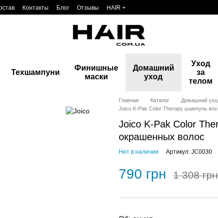
остав
Контакты
Блог
Отзывы
HAIR +
Уход
Финишные
Домашний
Техшампуни
за
маски
уход
телом
Главная
Каталог
Домашний ухо
Joico K-Pak Color Therapy шампунь в
Joico K-Pak Color T
окрашенных волос
Нет в наличии
Артикул: JC0030
790 грн
1 308 грн