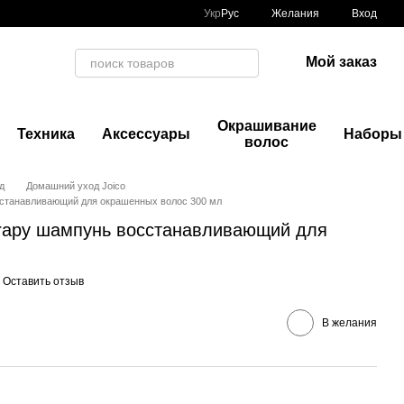
Укр
Рус
Желания
Вход
Мой заказ
Окрашивание
Техника
Аксессуары
Наборы
волос
д
Домашний уход Joico
осстанавливающий для окрашенных волос 300 мл
herapy шампунь восстанавливающий для
Оставить отзыв
В желания