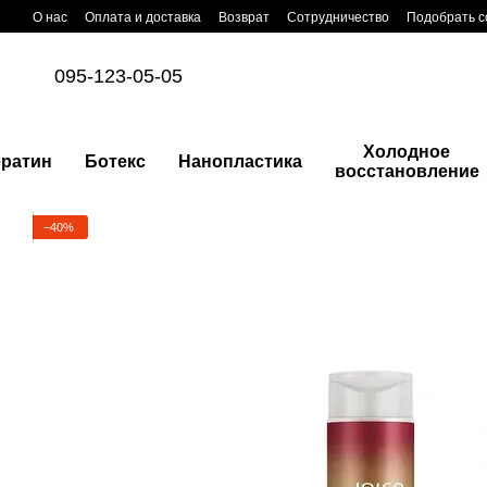
Перейти к основному контенту
О нас
Оплата и доставка
Возврат
Сотрудничество
Подобрать с
095-123-05-05
Холодное
ератин
Ботекс
Нанопластика
восстановление
−40%