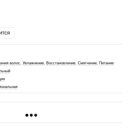
ится
ения волос
,
Увлажнение
,
Восстановление
,
Смягчение
,
Питание
льный
щин
иональная