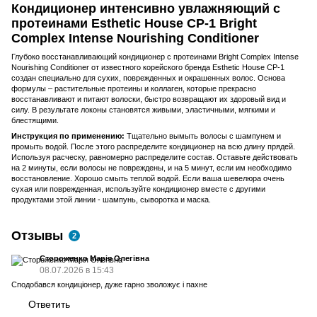
Кондиционер интенсивно увлажняющий с
протеинами Esthetic House CP-1 Bright
Complex Intense Nourishing Conditioner
Глубоко восстанавливающий кондиционер с протеинами Bright Complex Intense
Nourishing Conditioner от известного корейского бренда Esthetic House CP-1
создан специально для сухих, поврежденных и окрашенных волос. Основа
формулы – растительные протеины и коллаген, которые прекрасно
восстанавливают и питают волоски, быстро возвращают их здоровый вид и
силу. В результате локоны становятся живыми, эластичными, мягкими и
блестящими.
Инструкция по применению:
Тщательно вымыть волосы с шампунем и
промыть водой. После этого распределите кондиционер на всю длину прядей.
Используя расческу, равномерно распределите состав. Оставьте действовать
на 2 минуты, если волосы не повреждены, и на 5 минут, если им необходимо
восстановление. Хорошо смыть теплой водой. Если ваша шевелюра очень
сухая или поврежденная, используйте кондиционер вместе с другими
продуктами этой линии - шампунь, сыворотка и маска.
Отзывы
2
Стороженко Марія Олегівна
08.07.2026 в 15:43
Сподобався кондиціонер, дуже гарно зволожує і пахне
Ответить