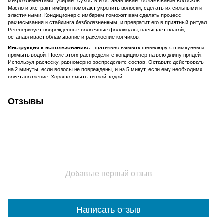
микроэлементами, убирает сухость и останавливает обламывание волосков.
Масло и экстракт имбиря помогают укрепить волоски, сделать их сильными и
эластичными. Кондиционер с имбирем поможет вам сделать процесс
расчесывания и стайлинга безболезненным, и превратит его в приятный ритуал.
Регенерирует поврежденные волосяные фолликулы, насыщает влагой,
останавливает обламывание и расслоение кончиков.
Инструкция к использованию:
Тщательно вымыть шевелюру с шампунем и
промыть водой. После этого распределите кондиционер на всю длину прядей.
Используя расческу, равномерно распределите состав. Оставьте действовать
на 2 минуты, если волосы не повреждены, и на 5 минут, если ему необходимо
восстановление. Хорошо смыть теплой водой.
Отзывы
Добавьте первый отзыв
Написать отзыв