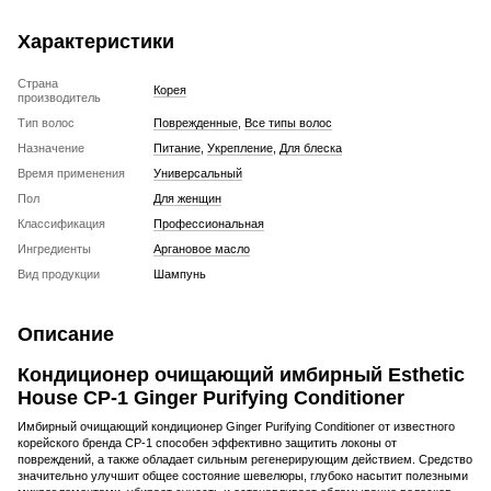
Характеристики
Страна
Корея
производитель
Тип волос
Поврежденные
,
Все типы волос
Назначение
Питание
,
Укрепление
,
Для блеска
Время применения
Универсальный
Пол
Для женщин
Классификация
Профессиональная
Ингредиенты
Аргановое масло
Вид продукции
Шампунь
Описание
Кондиционер очищающий имбирный Esthetic
House CP-1 Ginger Purifying Conditioner
Имбирный очищающий кондиционер Ginger Purifying Conditioner от известного
корейского бренда CP-1 способен эффективно защитить локоны от
повреждений, а также обладает сильным регенерирующим действием. Средство
значительно улучшит общее состояние шевелюры, глубоко насытит полезными