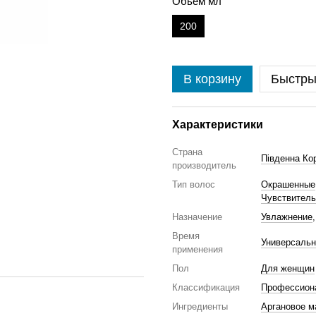
Обьем мл
200
В корзину
Быстры
Характеристики
Страна
Південна Ко
производитель
Тип волос
Окрашенные
Чувствител
Назначение
Увлажнение
Время
Универсаль
применения
Пол
Для женщин
Классификация
Профессион
Ингредиенты
Аргановое м