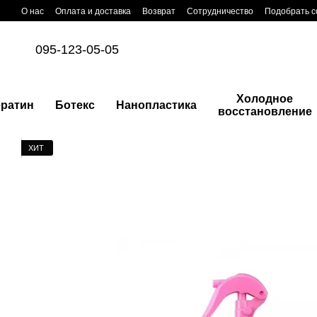
Перейти к основному контенту
О нас
Оплата и доставка
Возврат
Сотрудничество
Подобрать с
095-123-05-05
Холодное
ератин
Ботекс
Нанопластика
восстановление
ХИТ