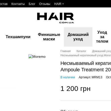
остав
Контакты
Блог
Отзывы
HAIR +
Уход
Финишные
Домашний
Техшампуни
за
маски
уход
телом
Главная
Каталог
Домашний ухо
Несмываемый кератиновый уход Moremo
Несмываемый керати
Ampoule Treatment 2
В наличии
Артикул: MRM13
Ост
1 200 грн