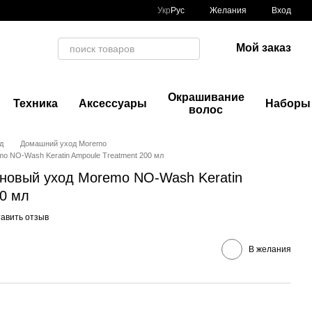
Укр
Рус
Желания
Вход
Мой заказ
Окрашивание
Техника
Аксессуары
Наборы
волос
д
Домашний уход Moremo
 NO-Wash Keratin Ampoule Treatment 200 мл
новый уход Moremo NO-Wash Keratin
00 мл
авить отзыв
В желания