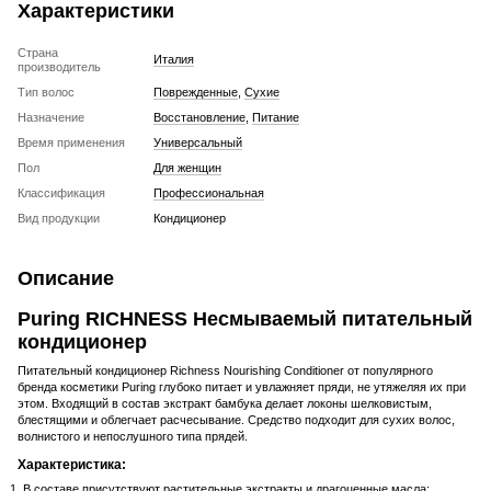
Характеристики
Страна
Италия
производитель
Тип волос
Поврежденные
,
Сухие
Назначение
Восстановление
,
Питание
Время применения
Универсальный
Пол
Для женщин
Классификация
Профессиональная
Вид продукции
Кондиционер
Описание
Puring RICHNESS Несмываемый питательный
кондиционер
Питательный кондиционер Richness Nourishing Conditioner от популярного
бренда косметики Puring глубоко питает и увлажняет пряди, не утяжеляя их при
этом. Входящий в состав экстракт бамбука делает локоны шелковистым,
блестящими и облегчает расчесывание. Средство подходит для сухих волос,
волнистого и непослушного типа прядей.
Характеристика:
В составе присутствуют растительные экстракты и драгоценные масла;