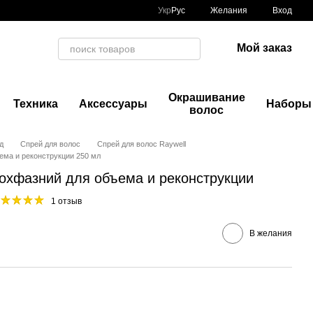
Укр
Рус
Желания
Вход
Мой заказ
Окрашивание
Техника
Аксессуары
Наборы
волос
д
Спрей для волос
Спрей для волос Raywell
ема и реконструкции 250 мл
вохфазний для объема и реконструкции
1 отзыв
В желания