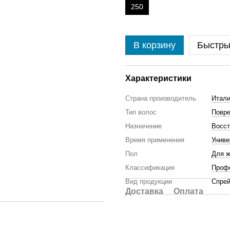
250
В корзину
Быстры
Характеристики
Страна производитель
Итал
Тип волос
Повр
Назначение
Восст
Время применения
Унив
Пол
Для 
Классификация
Проф
Вид продукции
Спре
Доставка
Оплата