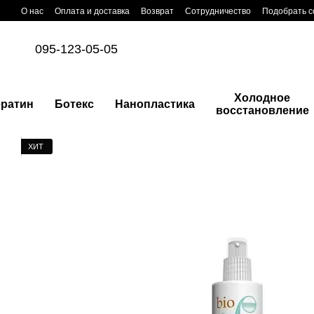
Перейти к основному контенту
О нас
Оплата и доставка
Возврат
Сотрудничество
Подобрать с
095-123-05-05
Холодное
ератин
Ботекс
Нанопластика
восстановление
ХИТ