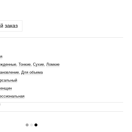
й заказ
ия
ежденные
,
Тонкие
,
Сухие
,
Ломкие
ановление
,
Для объема
ерсальный
женщин
ессиональная
й