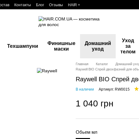
остав
Контакты
Блог
Отзывы
HAIR +
Уход
Финишные
Домашний
Техшампуни
за
маски
уход
телом
Главная
Каталог
Домашний ухо
Raywell BIO Спрей двохфазний для объ
Raywell BIO Спрей д
В наличии
Артикул: RW0015
1 040 грн
Обьем мл