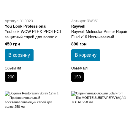
Артикул: YL0023
Артикул: RW051
You Look Professional
Raywell
YouLook WOW PLEX PROTECT
Raywell Molecular Primer Repair
защитный спрей для волос с
Fluid x16 Несмываемый
маслом Марулы, Баобаба,
молекулярный праймер
450 грн
890 грн
экстракт Ромашки 200 мл
В корзину
В корзину
Обьем мл
Обьем мл
200
150