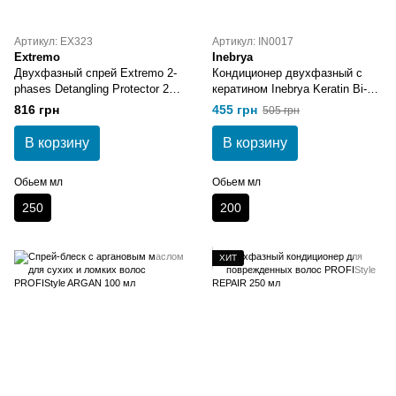
Артикул: EX323
Артикул: IN0017
Extremo
Inebrya
Двухфазный спрей Extremo 2-
Кондиционер двухфазный с
phases Detangling Protector 250
кератином Inebrya Keratin Bi-
мл
Phase Conditioner 200 мл
816 грн
455 грн
505 грн
В корзину
В корзину
Обьем мл
Обьем мл
250
200
ХИТ