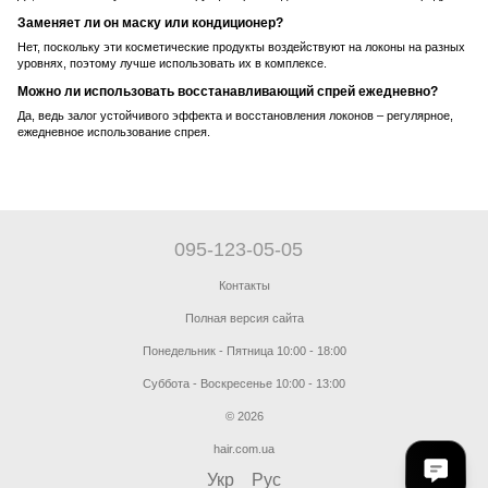
Заменяет ли он маску или кондиционер?
Нет, поскольку эти косметические продукты воздействуют на локоны на разных
уровнях, поэтому лучше использовать их в комплексе.
Можно ли использовать восстанавливающий спрей ежедневно?
Да, ведь залог устойчивого эффекта и восстановления локонов – регулярное,
ежедневное использование спрея.
095-123-05-05
Контакты
Полная версия сайта
Понедельник - Пятница 10:00 - 18:00
Суббота - Воскресенье 10:00 - 13:00
© 2026
hair.com.ua
Укр
Рус