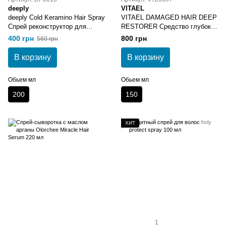
deeply
VITAEL
deeply Cold Keramino Hair Spray
VITAEL DAMAGED HAIR DEEP
Спрей реконструктор для
RESTORER Средство глубоко
волос
восстанавливающее для очень
400 грн
800 грн
560 грн
поврежденных волос 150 мл
В корзину
В корзину
Обьем мл
Обьем мл
200
150
ХИТ
1