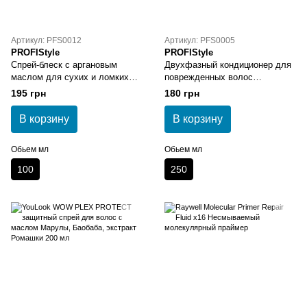
Артикул: PFS0012
Артикул: PFS0005
PROFIStyle
PROFIStyle
Спрей-блеск с аргановым
Двухфазный кондиционер для
маслом для сухих и ломких
поврежденных волос
волос PROFIStyle ARGAN 100
PROFIStyle REPAIR 250 мл
195 грн
180 грн
мл
В корзину
В корзину
Обьем мл
Обьем мл
100
250