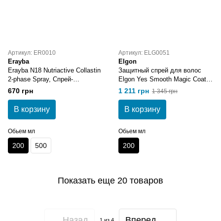
Артикул: ER0010
Артикул: ELG0051
Erayba
Elgon
Erayba N18 Nutriactive Collastin
Защитный спрей для волос
2-phase Spray, Спрей-
Elgon Yes Smooth Magic Coat
кондиционер с коллагеном
Spray 200 мл
670 грн
1 211 грн
1 345 грн
двухфазный 200 мл
В корзину
В корзину
Обьем мл
Обьем мл
200
500
200
Показать еще 20 товаров
Назад
Вперед
1
из 4