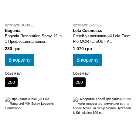
Артикул: BG0011
Артикул: LP9502
Bogenia
Lola Cosmetics
Bogenia Restoration Spray 12 in
Спрей увлажняющий Lola From
1 Профессиональный
Rio MORTE SÚBITA
восстанавливающий спрей для
REPARAÇÃO TOTAL 250 мл
230 грн
1 070 грн
волос 250 мл
В корзину
В корзину
Обьем мл
Обьем мл
250
250