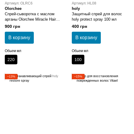
Артикул: OLRC6
Артикул: HL08
Olorchee
holy
Спрей-сыворотка с маслом
Защитный спрей для волос
арганы Olorchee Miracle Hair
holy protect spray 100 мл
Serum 220 мл
900 грн
400 грн
В корзину
В корзину
Обьем мл
Обьем мл
220
100
−13%
−15%