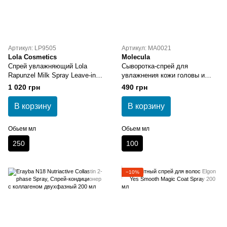
Артикул: LP9505
Артикул: MA0021
Lola Cosmetics
Molecula
Спрей увлажняющий Lola
Сыворотка-спрей для
Rapunzel Milk Spray Leave-in
увлажнения кожи головы и
Conditioner
стимуляции роста волос
1 020 грн
490 грн
Molecula Scalp Serum Hydration
& Stimulation 100 мл
В корзину
В корзину
Обьем мл
Обьем мл
250
100
−10%