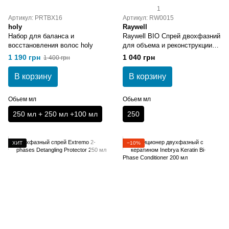
1
Артикул: PRTBX16
Артикул: RW0015
holy
Raywell
Набор для баланса и
Raywell BIO Спрей двохфазний
восстановления волос holy
для объема и реконструкции
250 мл
1 190 грн
1 040 грн
1 400 грн
В корзину
В корзину
Обьем мл
Обьем мл
250 мл + 250 мл +100 мл
250
ХИТ
−10%