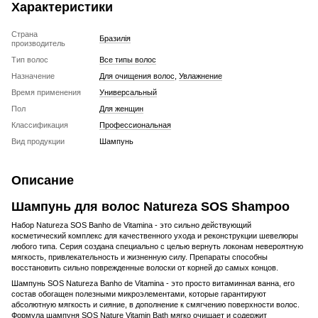
Характеристики
Страна
Бразилія
производитель
Тип волос
Все типы волос
Назначение
Для очищения волос
,
Увлажнение
Время применения
Универсальный
Пол
Для женщин
Классификация
Профессиональная
Вид продукции
Шампунь
Описание
Шампунь для волос Natureza SOS Shampoo
Набор Natureza SOS Banho de Vitamina - это сильно действующий
косметический комплекс для качественного ухода и реконструкции шевелюры
любого типа. Серия создана специально с целью вернуть локонам невероятную
мягкость, привлекательность и жизненную силу. Препараты способны
восстановить сильно поврежденные волоски от корней до самых концов.
Шампунь SOS Natureza Banho de Vitamina - это просто витаминная ванна, его
состав обогащен полезными микроэлементами, которые гарантируют
абсолютную мягкость и сияние, в дополнение к смягчению поверхности волос.
Формула шампуня SOS Nature Vitamin Bath мягко очищает и содержит