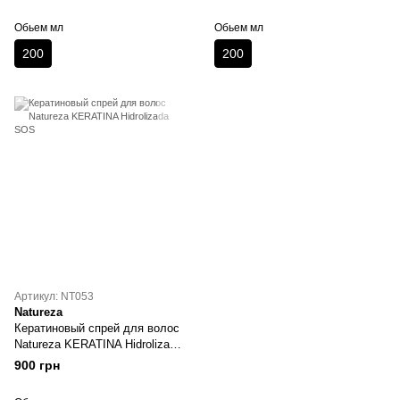
Обьем мл
Обьем мл
200
200
Артикул: NT053
Natureza
Кератиновый спрей для волос
Natureza KERATINA Hidrolizada
SOS
900 грн