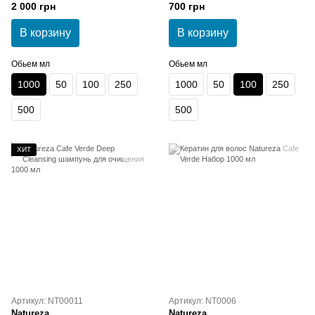
Escova Biotina 100 мл
2 000 грн
700 грн
В корзину
В корзину
Обьем мл
Обьем мл
1000
50
100
250
1000
50
100
250
500
500
ХИТ
Артикул: NT00011
Артикул: NT0006
Natureza
Natureza