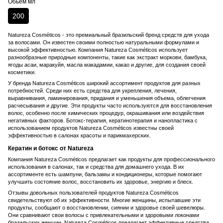
Обьем мл
200
Natureza Cosméticos - это премиальный бразильский бренд средств для ухода
за волосами. Он известен своими полностью натуральными формулами и
высокой эффективностью. Компания Natureza Cosméticos использует
разнообразные природные компоненты, такие как экстракт моркови, бамбука,
ягоды асаи, маракуйя, масла макадамии, какао и другие, для создания своей
косметики.
У бренда Natureza Cosméticos широкий ассортимент продуктов для разных
потребностей. Среди них есть средства для укрепления, лечения,
выравнивания, ламинирования, придания и уменьшения объема, облегчения
расчесывания и другие. Эти продукты часто используются для восстановления
волос, особенно после химических процедур, окрашивания или воздействия
негативных факторов. Ботокс-терапия, кератинотерапия и нанопластика с
использованием продуктов Natureza Cosméticos известны своей
эффективностью в салонах красоты и парикмахерских.
Кератин и ботокс от Natureza
Компания Natureza Cosméticos предлагает как продукты для профессионального
использования в салонах, так и средства для домашнего ухода. В их
ассортименте есть шампуни, бальзамы и кондиционеры, которые помогают
улучшить состояние волос, восстановить их здоровье, энергию и блеск.
Отзывы довольных пользователей продуктов Natureza Cosméticos
свидетельствуют об их эффективности. Многие женщины, испытавшие эти
продукты, сообщают о восстановлении, сиянии и здоровье своей шевелюры.
Они сравнивают свои волосы с привлекательными и здоровыми локонами
бразильских женщин. Natureza Cosméticos предлагает эффективные средства