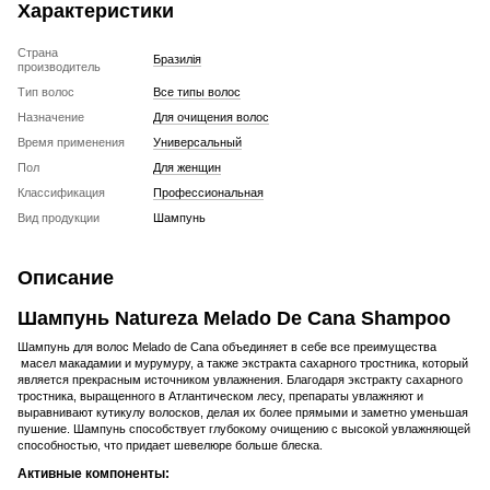
Характеристики
Страна
Бразилія
производитель
Тип волос
Все типы волос
Назначение
Для очищения волос
Время применения
Универсальный
Пол
Для женщин
Классификация
Профессиональная
Вид продукции
Шампунь
Описание
Шампунь Natureza Melado De Cana Shampoo
Шампунь для волос Melado de Cana объединяет в себе все преимущества
масел макадамии и мурумуру, а также экстракта сахарного тростника, который
является прекрасным источником увлажнения. Благодаря экстракту сахарного
тростника, выращенного в Атлантическом лесу, препараты увлажняют и
выравнивают кутикулу волосков, делая их более прямыми и заметно уменьшая
пушение. Шампунь способствует глубокому очищению с высокой увлажняющей
способностью, что придает шевелюре больше блеска.
Активные компоненты: