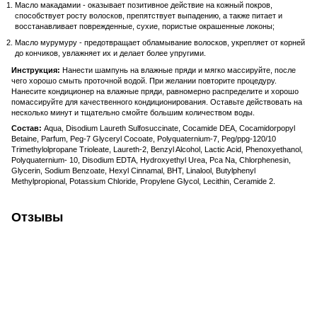
Масло макадамии - оказывает позитивное действие на кожный покров,
способствует росту волосков, препятствует выпадению, а также питает и
восстанавливает поврежденные, сухие, пористые окрашенные локоны;
Масло мурумуру - предотвращает обламывание волосков, укрепляет от корней
до кончиков, увлажняет их и делает более упругими.
Инструкция:
Нанести шампунь на влажные пряди и мягко массируйте, после
чего хорошо смыть проточной водой. При желании повторите процедуру.
Нанесите кондиционер на влажные пряди, равномерно распределите и хорошо
помассируйте для качественного кондиционирования. Оставьте действовать на
несколько минут и тщательно смойте большим количеством воды.
Состав:
Aqua, Disodium Laureth Sulfosuccinate, Cocamide DEA, Cocamidorpopyl
Betaine, Parfum, Peg-7 Glyceryl Cocoate, Polyquaternium-7, Peg/ppg-120/10
Trimethylolpropane Trioleate, Laureth-2, Benzyl Alcohol, Lactic Acid, Phenoxyethanol,
Polyquaternium- 10, Disodium EDTA, Hydroxyethyl Urea, Pca Na, Chlorphenesin,
Glycerin, Sodium Benzoate, Hexyl Cinnamal, BHT, Linalool, Butylphenyl
Methylpropional, Potassium Chloride, Propylene Glycol, Lecithin, Ceramide 2.
Отзывы