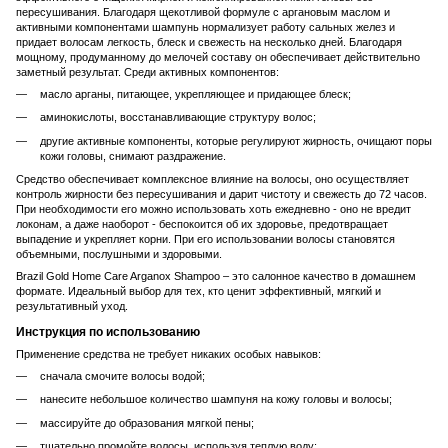
пересушивания. Благодаря щекотливой формуле с аргановым маслом и
активными компонентами шампунь нормализует работу сальных желез и
придает волосам легкость, блеск и свежесть на несколько дней. Благодаря
мощному, продуманному до мелочей составу он обеспечивает действительно
заметный результат. Среди активных компонентов:
масло арганы, питающее, укрепляющее и придающее блеск;
аминокислоты, восстанавливающие структуру волос;
другие активные компоненты, которые регулируют жирность, очищают поры
кожи головы, снимают раздражение.
Средство обеспечивает комплексное влияние на волосы, оно осуществляет
контроль жирности без пересушивания и дарит чистоту и свежесть до 72 часов.
При необходимости его можно использовать хоть ежедневно - оно не вредит
локонам, а даже наоборот - беспокоится об их здоровье, предотвращает
выпадение и укрепляет корни. При его использовании волосы становятся
объемными, послушными и здоровыми.
Brazil Gold Home Care Arganox Shampoo – это салонное качество в домашнем
формате. Идеальный выбор для тех, кто ценит эффективный, мягкий и
результативный уход.
Инструкция по использованию
Применение средства не требует никаких особых навыков:
сначала смочите волосы водой;
нанесите небольшое количество шампуня на кожу головы и волосы;
массируйте до образования мягкой пены;
тщательно промойте волосы, используя теплую воду;