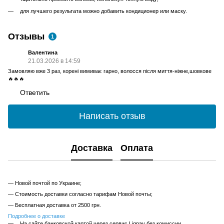
для лучшего результата можно добавить кондиционер или маску.
Отзывы
1
Валентина
21.03.2026 в 14:59
Замовляю вже 3 раз, корені вимиває гарно, волосся після миття-ніжне,шовкове
🔥🔥🔥
Ответить
Написать отзыв
Доставка
Оплата
— Новой почтой по Украине;
— Стоимость доставки согласно тарифам Новой почты;
— Бесплатная доставка от 2500 грн.
Подробнее о доставке
На сайте банковской картой через сервис Liqpay без комиссии.