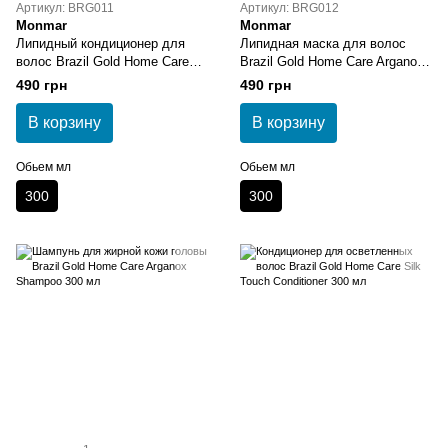
Артикул: BRG011
Артикул: BRG012
Monmar
Monmar
Липидный кондиционер для
Липидная маска для волос
волос Brazil Gold Home Care
Brazil Gold Home Care Arganox
Arganox Conditioner Brazil Gold
Mask 300 мл
490 грн
490 грн
300 мл
В корзину
В корзину
Обьем мл
Обьем мл
300
300