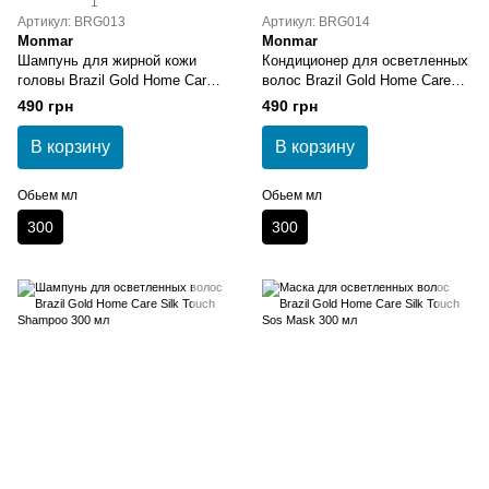
1
Артикул: BRG013
Артикул: BRG014
Monmar
Monmar
Шампунь для жирной кожи
Кондиционер для осветленных
головы Brazil Gold Home Care
волос Brazil Gold Home Care
Arganox Shampoo 300 мл
Silk Touch Conditioner 300 мл
490 грн
490 грн
В корзину
В корзину
Обьем мл
Обьем мл
300
300