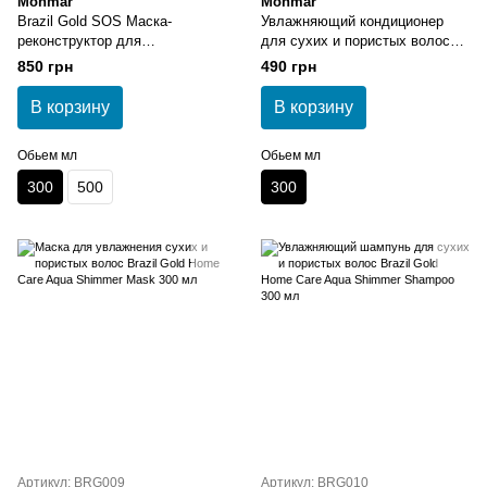
Monmar
Monmar
Brazil Gold SOS Маска-
Увлажняющий кондиционер
реконструктор для
для сухих и пористых волос
восстановления волос 300 мл
Brazil Gold Home Care Aqua
850 грн
490 грн
Shimmer Conditioner 300 мл
В корзину
В корзину
Обьем мл
Обьем мл
300
500
300
Артикул: BRG009
Артикул: BRG010