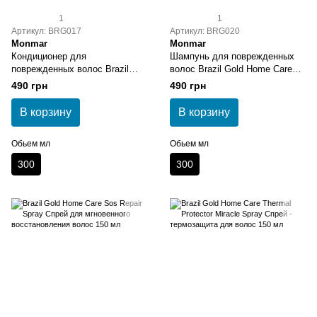
1
1
Артикул: BRG017
Артикул: BRG020
Monmar
Monmar
Кондиционер для
Шампунь для поврежденных
поврежденных волос Brazil
волос Brazil Gold Home Care
Gold Home Care Sos Conditioner
Sos Shampoo 300 мл
490 грн
490 грн
300 мл
В корзину
В корзину
Обьем мл
Обьем мл
300
300