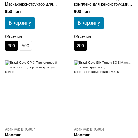
Маска-реконструктор для
комплекс для реконструкции
увлажнения и блеска волос
волос
850 грн
600 грн
300 мл
В корзину
В корзину
Обьем мл
Обьем мл
300
500
200
Артикул: BRG007
Артикул: BRG004
Monmar
Monmar