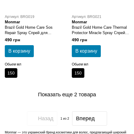
Артикул: BRG019
Артикул: BRG021
Monmar
Monmar
Brazil Gold Home Care Sos
Brazil Gold Home Care Thermal
Repair Spray Спрей для
Protector Miracle Spray Спрей -
мгновенного восстановления
термозащита для волос 150
490 грн
490 грн
волос 150 мл
мл
В корзину
В корзину
Обьем мл
Обьем мл
150
150
Показать еще 2 товара
Назад
Вперед
1
из 2
Monmar — это украинский бренд косметики для волос, предлагающий широкий