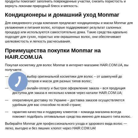
продукты помогают заполнить поврежденные участки, снизить пористость и
вернуть локонам природный блеск и мягкость.
Кондиционеры и домашний уход Monmar
Для ежедневного ухода компания предлагает кондиционеры и маски Monmar для
увлажнения и питания волос, которые поддерживают результат салонных
процедур или используются самостоятельно дома. Такие средства идеально
подходят для сухих, пористых или окрашенных волос, они обеспечивают
шелковистость и легкость расчесывания.
Преимущества покупки Monmar на
HAIR.COM.UA
Покупая косметику для волос Monmar в интернет-магазине HAIR.COM.UA, вы
получаете:
широкий выбор оригинальной косметики для волос – от шампуней до
реконструкторов и масок для разных типов волос;
удобную онлайн-оплату и быстрое оформление заказа – вся продукция
доступна для заказа в несколько кликов через каталог HAIR.COM.UA;
оперативную доставку по Украине – доставка заказов осуществляется
удобным для вас способом по всей стране;
гарантию качества и поддержку клиентов – команда магазина всегда
поможет подобрать оптимальные средства именно для вашего типа волос.
Выбирайте Monmar для профессионального ухода и здорового вида волос —
легко, выгодно и без лишних хлопот через HAIR.COM.UA!