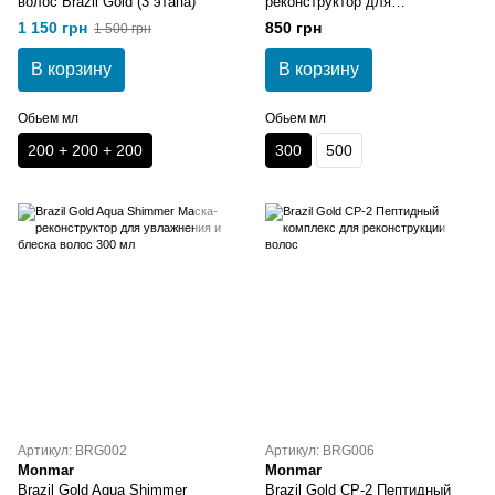
волос Brazil Gold (3 этапа)
реконструктор для
экстремального питания волос
1 150 грн
850 грн
1 500 грн
300 мл
В корзину
В корзину
Обьем мл
Обьем мл
200 + 200 + 200
300
500
Артикул: BRG002
Артикул: BRG006
Monmar
Monmar
Brazil Gold Aqua Shimmer
Brazil Gold CP-2 Пептидный