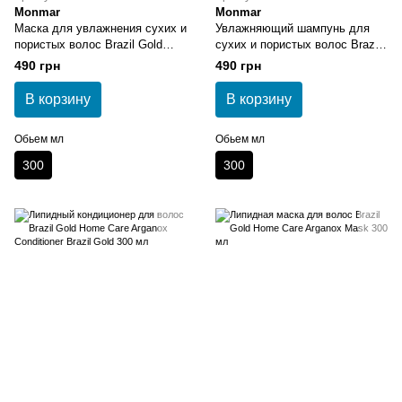
Monmar
Monmar
Маска для увлажнения сухих и
Увлажняющий шампунь для
пористых волос Brazil Gold
сухих и пористых волос Brazil
Home Care Aqua Shimmer Mask
Gold Home Care Aqua Shimmer
490 грн
490 грн
300 мл
Shampoo 300 мл
В корзину
В корзину
Обьем мл
Обьем мл
300
300