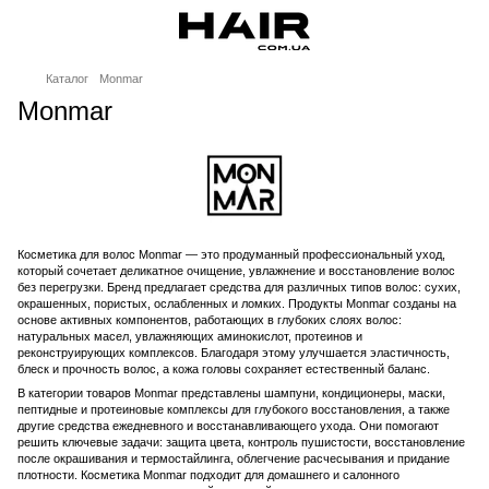
Каталог
Monmar
Monmar
Косметика для волос Monmar — это продуманный профессиональный уход,
который сочетает деликатное очищение, увлажнение и восстановление волос
без перегрузки. Бренд предлагает средства для различных типов волос: сухих,
окрашенных, пористых, ослабленных и ломких. Продукты Monmar созданы на
основе активных компонентов, работающих в глубоких слоях волос:
натуральных масел, увлажняющих аминокислот, протеинов и
реконструирующих комплексов. Благодаря этому улучшается эластичность,
блеск и прочность волос, а кожа головы сохраняет естественный баланс.
В категории товаров Monmar представлены шампуни, кондиционеры, маски,
пептидные и протеиновые комплексы для глубокого восстановления, а также
другие средства ежедневного и восстанавливающего ухода. Они помогают
решить ключевые задачи: защита цвета, контроль пушистости, восстановление
после окрашивания и термостайлинга, облегчение расчесывания и придание
плотности. Косметика Monmar подходит для домашнего и салонного