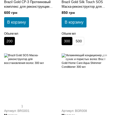
Brazil Gold CP-3 Протеиновый
Brazil Gold Silk Touch SOS
комплекс для реконструкции
Маска-реконструктор для
волос
восстановления волос 300 мл
600 грн
850 грн
В корзину
В корзину
Обьем мл
Обьем мл
200
300
500
1
Артикул: BRG001
Артикул: BGR008