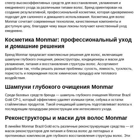
спектр высокоэффективных средств для восстановления, увлажнения и
ежедневного ухода за различными типами волос. Бренд ориентирован на
создание результативной, профессиональной косметики, которая одновременно
подходит для салонного и домашнего использования. Косметика для волос
Monmar сочетает современные технологии, качественные компоненты и
доступную цену, благодаря чему ваши локоны получают качественный уход
ежедневно.
Косметика Monmar: профессиональный уход
и домашние решения
Бренд Monmar предлагает комплексные решения для волос, включающие
шампуни глубокого очищения, реконструкторы, кондиционеры и маски для
увлажнения, питания и восстановления структуры волос. Ассортимент
разработан так, чтобы решать разные проблемы: сухость, ломкость, тусклость,
пористость и повреждения после химических процедур или теплового
воздействия.
Шампуни глубокого очищения Monmar
Среди базовых средств бренда — шампунь глубокого очищения Monmar Brazil
Gold CP-1, который эффективно удаляет излишки грязи, себума и остатки
стайлинговых продуктов. Такой очищающий шампунь подготавливает волосы к
последующим процедурам реконструкции или интенсивного ухода.
Реконструкторы и маски для волос Monmar
В линейке Monmar Brazil Gold есть различные реконструирующие средства — от
масок-реконструкторов для питания и блеска волос до пептидных и
протеиновых комплексов для глубокого восстановления структуры волос. Эти