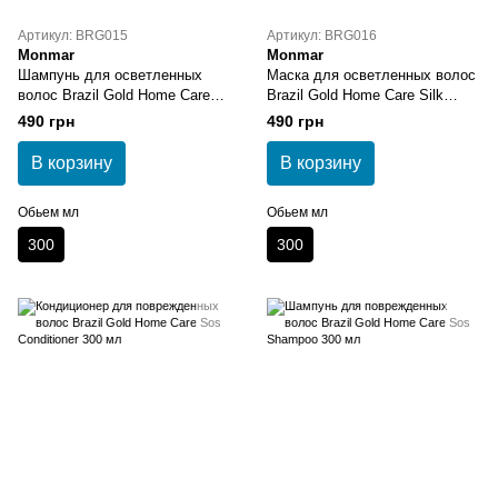
Артикул: BRG015
Артикул: BRG016
Monmar
Monmar
Шампунь для осветленных
Маска для осветленных волос
волос Brazil Gold Home Care
Brazil Gold Home Care Silk
Silk Touch Shampoo 300 мл
Touch Sos Mask 300 мл
490 грн
490 грн
В корзину
В корзину
Обьем мл
Обьем мл
300
300