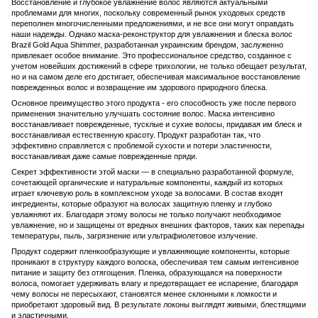
Восстановление и глубокое увлажнение волос являются актуальными
проблемами для многих, поскольку современный рынок уходовых средств
переполнен многочисленными предложениями, и не все они могут оправдать
наши надежды. Однако маска-реконструктор для увлажнения и блеска волос
Brazil Gold Aqua Shimmer, разработанная украинским брендом, заслуженно
привлекает особое внимание. Это профессиональное средство, созданное с
учетом новейших достижений в сфере трихологии, не только обещает результат,
но и на самом деле его достигает, обеспечивая максимальное восстановление
поврежденных волос и возвращение им здорового природного блеска.
Основное преимущество этого продукта - его способность уже после первого
применения значительно улучшать состояние волос. Маска интенсивно
восстанавливает поврежденные, тусклые и сухие волосы, придавая им блеск и
восстанавливая естественную красоту. Продукт разработан так, что
эффективно справляется с проблемой сухости и потери эластичности,
восстанавливая даже самые поврежденные пряди.
Секрет эффективности этой маски — в специально разработанной формуле,
сочетающей органические и натуральные компоненты, каждый из которых
играет ключевую роль в комплексном уходе за волосами. В состав входят
ингредиенты, которые образуют на волосах защитную пленку и глубоко
увлажняют их. Благодаря этому волосы не только получают необходимое
увлажнение, но и защищены от вредных внешних факторов, таких как перепады
температуры, пыль, загрязнение или ультрафиолетовое излучение.
Продукт содержит пленкообразующие и увлажняющие компоненты, которые
проникают в структуру каждого волоска, обеспечивая тем самым интенсивное
питание и защиту без отягощения. Пленка, образующаяся на поверхности
волоса, помогает удерживать влагу и предотвращает ее испарение, благодаря
чему волосы не пересыхают, становятся менее склонными к ломкости и
приобретают здоровый вид. В результате локоны выглядят живыми, блестящими
и эластичными.