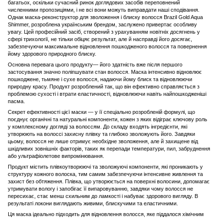
багатьох, оскільки сучасний ринок доглядових засобів переповнений
численними пропозиціями, і не всі вони можуть виправдати наші сподівання.
Однак маска-реконструктор для зволоження і блиску волосся Brazil Gold Aqua
Shimmer, розроблена українським брендом, заслужено привертає особливу
увагу. Цей професійний засіб, створений з урахуванням новітніх досягнень у
сфері трихології, не тільки обіцяє результат, але й насправді його досягає,
забезпечуючи максимальне відновлення пошкодженого волосся та повернення
йому здорового природного блиску.
Основна перевага цього продукту— його здатність вже після першого
застосування значно поліпшувати стан волосся. Маска інтенсивно відновлює
пошкоджене, тьмяне і сухе волосся, надаючи йому блиск та відновлюючи
природну красу. Продукт розроблений так, що він ефективно справляється з
проблемою сухості і втрати еластичності, відновлюючи навіть найпошкодженіші
пасма.
Секрет ефективності цієї маски — у її спеціально розробленій формулі, що
поєднує органічні та натуральні компоненти, кожен з яких відіграє ключову роль
у комплексному догляді за волоссям. До складу входять інгредієнти, які
утворюють на волоссі захисну плівку та глибоко зволожують його. Завдяки
цьому, волосся не лише отримує необхідне зволоження, але й захищене від
шкідливих зовнішніх факторів, таких як перепади температури, пил, забруднення
або ультрафіолетове випромінювання.
Продукт містить плівкоутворюючі та зволожуючі компоненти, які проникають у
структуру кожного волоска, тим самим забезпечуючи інтенсивне живлення та
захист без обтяження. Плівка, що утворюється на поверхні волосини, допомагає
утримувати вологу і запобігає її випаровуванню, завдяки чому волосся не
пересихає, стає менш схильним до ламкості і набуває здорового вигляду. В
результаті локони виглядають живими, блискучими та еластичними.
Ця маска ідеально підходить для відновлення волосся, яке піддалося хімічним