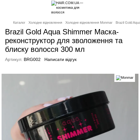
Каталог
Холодне відновлення
Холодне відновлення Monmar
Brazil Gold Aq
Brazil Gold Aqua Shimmer Маска-
реконструктор для зволоження та
блиску волосся 300 мл
Артикул:
BRG002
Написати відгук