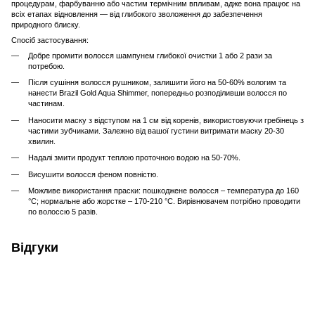
процедурам, фарбуванню або частим термічним впливам, адже вона працює на
всіх етапах відновлення — від глибокого зволоження до забезпечення
природного блиску.
Спосіб застосування:
Добре промити волосся шампунем глибокої очистки 1 або 2 рази за
потребою.
Після сушіння волосся рушником, залишити його на 50-60% вологим та
нанести Brazil Gold Aqua Shimmer, попередньо розподіливши волосся по
частинам.
Наносити маску з відступом на 1 см від коренів, використовуючи гребінець з
частими зубчиками. Залежно від вашої густини витримати маску 20-30
хвилин.
Надалі змити продукт теплою проточною водою на 50-70%.
Висушити волосся феном повністю.
Можливе використання праски: пошкоджене волосся – температура до 160
°С; нормальне або жорстке – 170-210 °С. Вирівнювачем потрібно проводити
по волоссю 5 разів.
Відгуки