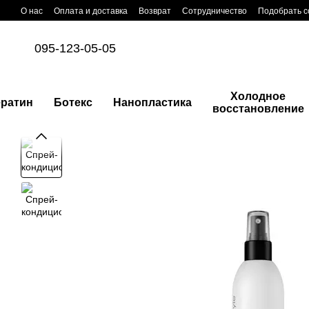
Перейти к основному контенту
О нас
Оплата и доставка
Возврат
Сотрудничество
Подобрать с
095-123-05-05
Холодное
ератин
Ботекс
Нанопластика
восстановление