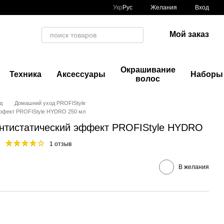
Укр
Рус
Желания
Вход
Мой заказ
Окрашивание
Техника
Аксессуары
Наборы
волос
д
Домашний уход PROFIStyle
эффект PROFIStyle HYDRO 250 мл
нтистатический эффект PROFIStyle HYDRO
1 отзыв
В желания