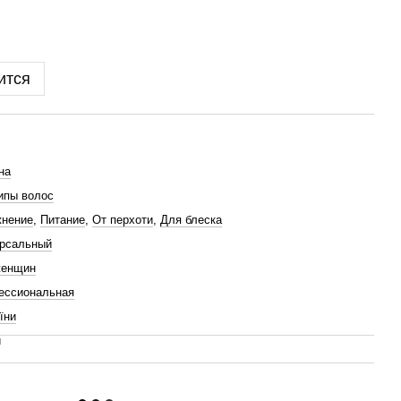
ится
на
ипы волос
жнение
,
Питание
,
От перхоти
,
Для блеска
ерсальный
женщин
ессиональная
їни
й