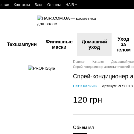
остав
Контакты
Блог
Отзывы
HAIR +
Уход
Финишные
Домашний
Техшампуни
за
маски
уход
телом
Главная
Каталог
Домашний ухо
Спрей-кондиционер антистатический 
Спрей-кондиционер а
Нет в наличии
Артикул: PFS0018
120 грн
Обьем мл