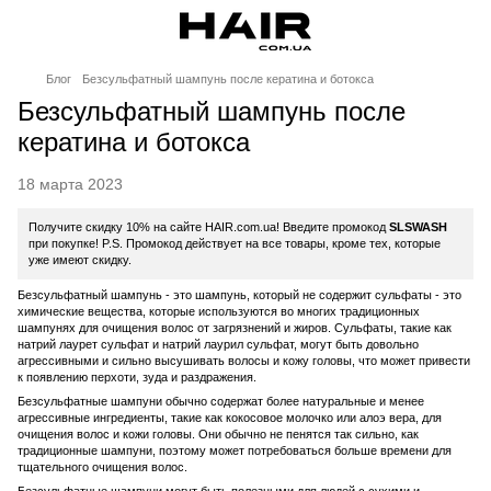
Блог
Безсульфатный шампунь после кератина и ботокса
Безсульфатный шампунь после
кератина и ботокса
18 марта 2023
Получите скидку 10% на сайте HAIR.com.ua! Введите промокод
SLSWASH
при покупке! P.S. Промокод действует на все товары, кроме тех, которые
уже имеют скидку.
Безсульфатный шампунь - это шампунь, который не содержит сульфаты - это
химические вещества, которые используются во многих традиционных
шампунях для очищения волос от загрязнений и жиров. Сульфаты, такие как
натрий лаурет сульфат и натрий лаурил сульфат, могут быть довольно
агрессивными и сильно высушивать волосы и кожу головы, что может привести
к появлению перхоти, зуда и раздражения.
Безсульфатные шампуни обычно содержат более натуральные и менее
агрессивные ингредиенты, такие как кокосовое молочко или алоэ вера, для
очищения волос и кожи головы. Они обычно не пенятся так сильно, как
традиционные шампуни, поэтому может потребоваться больше времени для
тщательного очищения волос.