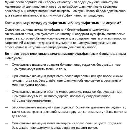
Лучше всего обратиться к своему стилисту или ведущему специалисту по
косметологии для получения советов по выбору шампуня после кератина,
поскольку они смогут помочь вам выбрать шампунь, который подходит именно
для вашего типа волос и достигнутой эффективности процедуры.
Какая разница между сульфатным и безсульфатным шампунем?
Основная разница между сульфатным и безсульфатным шампунем
заключается в том, что сульфатные шампуни содержат сульфаты, химические
вещества, которые обычно используются для создания пены и очистки волос от
загрязнений и жиров, тогда как безсульфатные шампуни содержат менее
агрессивные и натуральные ингредиенты для очистки волос.
Вот некоторые ключевые различия между сульфатным и бессульфатным
шампунем:
Сульфатные шампуни создают больше пены, тогда как бессульфатные
шампуни могут иметь меньше пены.
Сульфатные шампуни могут быть более агрессивными для волос и кожи
головы, тогда как бессульфатные шампуни обычно менее агрессивны и
меньше сушат волосы.
Сульфатные шампуни обычно менее дорогие, тогда как бессульфатные
шампуни могут быть немного дороже, поскольку содержат более
натуральные ингредиенты.
Бессульфатные шампуни чаще содержат более натуральные ингредиенты,
такие как экстракты растений, масла и другие, которые могут быть полезны
для волос.
Сульфатные шампуни могут выводить из волос больше цвета, тогда как
безсульфатные шампуни меньше влияют на цвет волос.