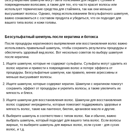
Безсульфатные шампуни могут быть полезными для людей с сухими и
поврежденными волосами, а также для тех, кто часто красит волосы или
использует термические средства для стайлинга, так как они меньше
высушивают волосы. Однако, перед использованием безсульфатного шампуня,
важно ознакомиться с составом продукта и убедиться, что он подходит для
вашего типа волос и кожи головы.
Безсульфатный шемпунь после кератина и ботокса
После процедуры кератинового выпрямления или восстановления волос важно
использовать правильный шампунь, чтобы сохранить результаты процедуры и
обеспечить здоровый вид волос. Вот несколько советов по выбору шампуня
после кератина:
Ищите шампуни, которые не содержат сульфаты. Сульфаты могут удалить из
волос кератин и привести к повреждению волос и потере эффекта от
процедуры. Безсульфатные шампуни, как правило, менее агрессивны и
меньше высушивают волосы.
Ищите шампуни, которые содержат кератин. Шампуни с кератином помогут
сохранить эффект от процедуры и укрепить волосы, а также увеличить их
мягкость и блеск.
Ищите шампуни для восстановления волос. Шампуни для восстановления
волос содержат ингредиенты, которые помогают поддерживать здоровье и
мягкость волос, такие как пантенол, биотин, аргановое масло и другие.
Выберите шампунь в соответствии с типом волос. Как и обычно, важно
выбрать шампунь, который подходит для вашего типа волос. Если волосы
жирные, то выберите шампунь для жирных волос, если сухие - для сухих
волос, и т.д.