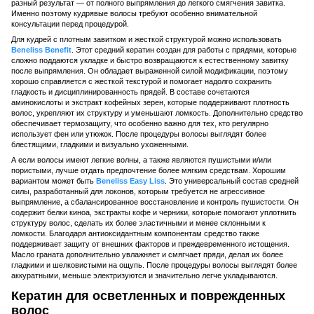
разный результат — от полного выпрямления до легкого смягчения завитка.
Именно поэтому кудрявые волосы требуют особенно внимательной
консультации перед процедурой.
Для кудрей с плотным завитком и жесткой структурой можно использовать
Beneliss Benefit
. Этот средний кератин создан для работы с прядями, которые
сложно поддаются укладке и быстро возвращаются к естественному завитку
после выпрямления. Он обладает выраженной силой модификации, поэтому
хорошо справляется с жесткой текстурой и помогает надолго сохранить
гладкость и дисциплинированность прядей. В составе сочетаются
аминокислоты и экстракт кофейных зерен, которые поддерживают плотность
волос, укрепляют их структуру и уменьшают ломкость. Дополнительно средство
обеспечивает термозащиту, что особенно важно для тех, кто регулярно
использует фен или утюжок. После процедуры волосы выглядят более
блестящими, гладкими и визуально ухоженными.
А если волосы имеют легкие волны, а также являются пушистыми и/или
пористыми, лучше отдать предпочтение более мягким средствам. Хорошим
вариантом может быть
Beneliss Easy Liss
. Это универсальный состав средней
силы, разработанный для локонов, которым требуется не агрессивное
выпрямление, а сбалансированное восстановление и контроль пушистости. Он
содержит белки киноа, экстракты кофе и черники, которые помогают уплотнить
структуру волос, сделать их более эластичными и менее склонными к
ломкости. Благодаря антиоксидантным компонентам средство также
поддерживает защиту от внешних факторов и преждевременного истощения.
Масло граната дополнительно увлажняет и смягчает пряди, делая их более
гладкими и шелковистыми на ощупь. После процедуры волосы выглядят более
аккуратными, меньше электризуются и значительно легче укладываются.
Кератин для осветленных и поврежденных
волос