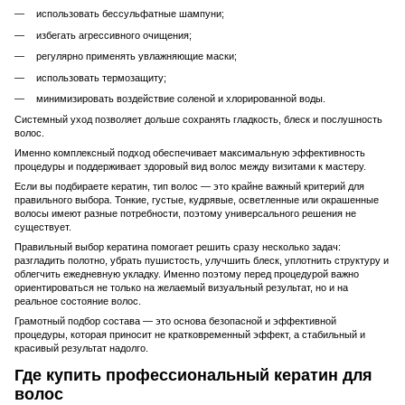
использовать бессульфатные шампуни;
избегать агрессивного очищения;
регулярно применять увлажняющие маски;
использовать термозащиту;
минимизировать воздействие соленой и хлорированной воды.
Системный уход позволяет дольше сохранять гладкость, блеск и послушность
волос.
Именно комплексный подход обеспечивает максимальную эффективность
процедуры и поддерживает здоровый вид волос между визитами к мастеру.
Если вы подбираете кератин, тип волос — это крайне важный критерий для
правильного выбора. Тонкие, густые, кудрявые, осветленные или окрашенные
волосы имеют разные потребности, поэтому универсального решения не
существует.
Правильный выбор кератина помогает решить сразу несколько задач:
разгладить полотно, убрать пушистость, улучшить блеск, уплотнить структуру и
облегчить ежедневную укладку. Именно поэтому перед процедурой важно
ориентироваться не только на желаемый визуальный результат, но и на
реальное состояние волос.
Грамотный подбор состава — это основа безопасной и эффективной
процедуры, которая приносит не кратковременный эффект, а стабильный и
красивый результат надолго.
Где купить профессиональный кератин для
волос