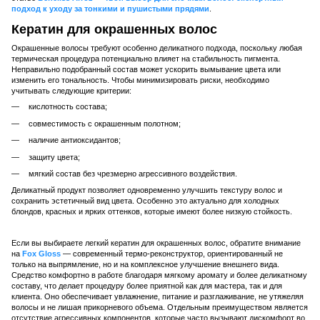
подход к уходу за тонкими и пушистыми прядями
.
Кератин для окрашенных волос
Окрашенные волосы требуют особенно деликатного подхода, поскольку любая
термическая процедура потенциально влияет на стабильность пигмента.
Неправильно подобранный состав может ускорить вымывание цвета или
изменить его тональность. Чтобы минимизировать риски, необходимо
учитывать следующие критерии:
кислотность состава;
совместимость с окрашенным полотном;
наличие антиоксидантов;
защиту цвета;
мягкий состав без чрезмерно агрессивного воздействия.
Деликатный продукт позволяет одновременно улучшить текстуру волос и
сохранить эстетичный вид цвета. Особенно это актуально для холодных
блондов, красных и ярких оттенков, которые имеют более низкую стойкость.
Если вы выбираете легкий кератин для окрашенных волос, обратите внимание
на
Fox Gloss
— современный термо-реконструктор, ориентированный не
только на выпрямление, но и на комплексное улучшение внешнего вида.
Средство комфортно в работе благодаря мягкому аромату и более деликатному
составу, что делает процедуру более приятной как для мастера, так и для
клиента. Оно обеспечивает увлажнение, питание и разглаживание, не утяжеляя
волосы и не лишая прикорневого объема. Отдельным преимуществом является
отсутствие агрессивных компонентов, которые часто вызывают дискомфорт во