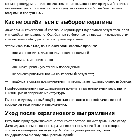
время процедуры, а также совместимость с окрашенными прядями без риска
изменения цвета. Локоны после процедуры становятся более блестящими,
гладкими и послушными.
Как не ошибиться с выбором кератина
Даже самый качественный состав не гарантирует идеального результата, если
он подобран неправильно. Ошибки при выборе часто приводят к недовольству
клиента или необходимости повторной коррекции.
Чтобы избежать этого, важно соблюдать базовые правила:
всегда проводить диагностику перед процедурой;
учитывать историю волос;
оценивать реальную степень повреждения;
не ориентироваться только на желаемый результат;
подбирать состав под конкретный тип волос, а не под популярность бренда.
Профессиональный подход позволяет получить прогнозируемый результат и
снизить риски повреждения структуры.
Именно индивидуальный подбор состава является основой качественной
процедуры кератинового выпрямления.
Уход после кератинового выпрямления
Результат процедуры зависит не только от состава, но и от домашнего ухода.
Даже идеально выполненное кератиновое выпрямление быстрее потеряет
эффект при неправильном уходе. Чтобы продлить результат, стоит
придерживаться следующих рекомендаций: