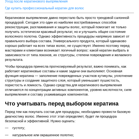
Уход после кератинового выпрямления
Где купить профессиональный кератин для волос
Кератиновое выпрямление давно перестало быть просто трендовой салонной
процедурой. Сегодня это один из наиболее востребованных способов
реконструкции, разглаживания и защиты волос, который помогает не только
получить эстетически красивый результат, но и улучшить общее состояние
волосяного полотна. Однако эффективность процедуры напрямую зависит от
правильного выбора состава. Универсального продукта, который одинаково
хорошо работает на всех типах волос, не существует. Именно поэтому перед
мастерами и клиентами возникает логичный вопрос: какой кератин выбрать в
зависимости от типа локонов, их структуры, степени повреждения и желаемого
результата.
Чтобы процедура принесла прогнозируемый результат, важно понимать, как
работают кератиновые составы и какие задачи они выполняют. Основная
функция кератина — заполнение поврежденных участков кутикулы, уплотнение
структуры и создание защитного слоя, который уменьшает пушистость,
пористость и ломкость. Однако средства для кератинового выпрямления
отличаются по концентрации активных компонентов, уровню кислотности, силе
выпрямления и составу ухаживающих компонентов.
Что учитывать перед выбором кератина
Перед тем как покупать состав для процедуры, необходимо провести базовую
диагностику волос. Именно этот этап определяет, будет ли процедура
безопасной и эффективной. Нужно оценить:
густоту;
натуральное или окрашенное полотно;