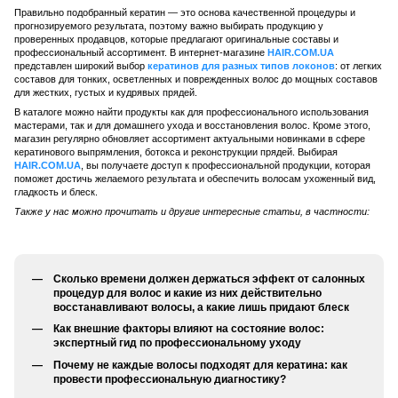
Правильно подобранный кератин — это основа качественной процедуры и
прогнозируемого результата, поэтому важно выбирать продукцию у
проверенных продавцов, которые предлагают оригинальные составы и
профессиональный ассортимент. В интернет-магазине
HAIR.COM.UA
представлен широкий выбор
кератинов для разных типов локонов
: от легких
составов для тонких, осветленных и поврежденных волос до мощных составов
для жестких, густых и кудрявых прядей.
В каталоге можно найти продукты как для профессионального использования
мастерами, так и для домашнего ухода и восстановления волос. Кроме этого,
магазин регулярно обновляет ассортимент актуальными новинками в сфере
кератинового выпрямления, ботокса и реконструкции прядей. Выбирая
HAIR.COM.UA
, вы получаете доступ к профессиональной продукции, которая
поможет достичь желаемого результата и обеспечить волосам ухоженный вид,
гладкость и блеск.
Также у нас можно прочитать и другие интересные статьи, в частности:
Сколько времени должен держаться эффект от салонных
процедур для волос и какие из них действительно
восстанавливают волосы, а какие лишь придают блеск
Как внешние факторы влияют на состояние волос:
экспертный гид по профессиональному уходу
Почему не каждые волосы подходят для кератина: как
провести профессиональную диагностику?