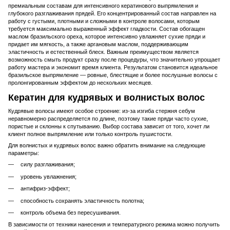
премиальным составам для интенсивного кератинового выпрямления и
глубокого разглаживания прядей. Его концентрированный состав направлен на
работу с густыми, плотными и сложными в контроле волосами, которым
требуется максимально выраженный эффект гладкости. Состав обогащен
маслом бразильского ореха, которое интенсивно увлажняет сухие пряди и
придает им мягкость, а также аргановым маслом, поддерживающим
эластичность и естественный блеск. Важным преимуществом является
возможность смыть продукт сразу после процедуры, что значительно упрощает
работу мастера и экономит время клиента. Результатом становится идеальное
бразильское выпрямление — ровные, блестящие и более послушные волосы с
пролонгированным эффектом до нескольких месяцев.
Кератин для кудрявых и волнистых волос
Кудрявые волосы имеют особое строение: из-за изгиба стержня себум
неравномерно распределяется по длине, поэтому такие пряди часто сухие,
пористые и склонны к спутыванию. Выбор состава зависит от того, хочет ли
клиент полное выпрямление или только контроль пушистости.
Для волнистых и кудрявых волос важно обратить внимание на следующие
параметры:
силу разглаживания;
уровень увлажнения;
антифриз-эффект;
способность сохранять эластичность полотна;
контроль объема без пересушивания.
В зависимости от техники нанесения и температурного режима можно получить