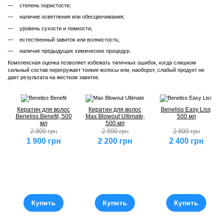
степень пористости;
наличие осветления или обесцвечивания;
уровень сухости и ломкости;
естественный завиток или волнистость;
наличие предыдущих химических процедур.
Комплексная оценка позволяет избежать типичных ошибок, когда слишком
сильный состав перегружает тонкие волосы или, наоборот, слабый продукт не
дает результата на жестком завитке.
Кератин для волос
Кератин для волос
Beneliss Easy Liss,
Beneliss Benefit, 500
Max Blowout Ultimate,
500 мл
мл
500 мл
2 800 грн
2 890 грн
2 800 грн
1 900 грн
2 200 грн
2 400 грн
Купить
Купить
Купить