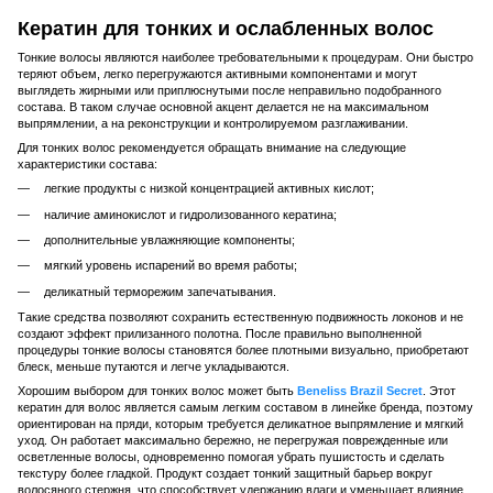
Кератин для тонких и ослабленных волос
Тонкие волосы являются наиболее требовательными к процедурам. Они быстро
теряют объем, легко перегружаются активными компонентами и могут
выглядеть жирными или приплюснутыми после неправильно подобранного
состава. В таком случае основной акцент делается не на максимальном
выпрямлении, а на реконструкции и контролируемом разглаживании.
Для тонких волос рекомендуется обращать внимание на следующие
характеристики состава:
легкие продукты с низкой концентрацией активных кислот;
наличие аминокислот и гидролизованного кератина;
дополнительные увлажняющие компоненты;
мягкий уровень испарений во время работы;
деликатный терморежим запечатывания.
Такие средства позволяют сохранить естественную подвижность локонов и не
создают эффект прилизанного полотна. После правильно выполненной
процедуры тонкие волосы становятся более плотными визуально, приобретают
блеск, меньше путаются и легче укладываются.
Хорошим выбором для тонких волос может быть
Beneliss Brazil Secret
. Этот
кератин для волос является самым легким составом в линейке бренда, поэтому
ориентирован на пряди, которым требуется деликатное выпрямление и мягкий
уход. Он работает максимально бережно, не перегружая поврежденные или
осветленные волосы, одновременно помогая убрать пушистость и сделать
текстуру более гладкой. Продукт создает тонкий защитный барьер вокруг
волосяного стержня, что способствует удержанию влаги и уменьшает влияние