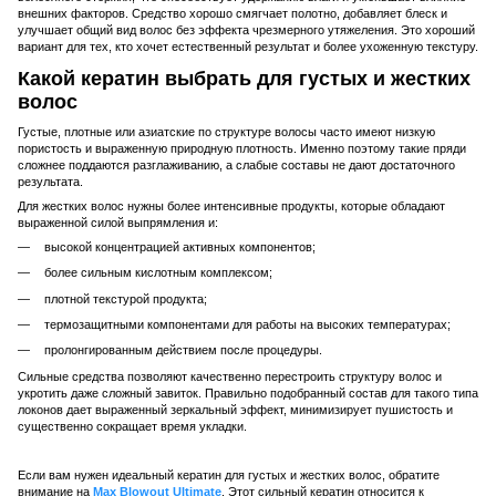
внешних факторов. Средство хорошо смягчает полотно, добавляет блеск и
улучшает общий вид волос без эффекта чрезмерного утяжеления. Это хороший
вариант для тех, кто хочет естественный результат и более ухоженную текстуру.
Какой кератин выбрать для густых и жестких
волос
Густые, плотные или азиатские по структуре волосы часто имеют низкую
пористость и выраженную природную плотность. Именно поэтому такие пряди
сложнее поддаются разглаживанию, а слабые составы не дают достаточного
результата.
Для жестких волос нужны более интенсивные продукты, которые обладают
выраженной силой выпрямления и:
высокой концентрацией активных компонентов;
более сильным кислотным комплексом;
плотной текстурой продукта;
термозащитными компонентами для работы на высоких температурах;
пролонгированным действием после процедуры.
Сильные средства позволяют качественно перестроить структуру волос и
укротить даже сложный завиток. Правильно подобранный состав для такого типа
локонов дает выраженный зеркальный эффект, минимизирует пушистость и
существенно сокращает время укладки.
Если вам нужен идеальный кератин для густых и жестких волос, обратите
внимание на
Max Blowout Ultimate
. Этот сильный кератин относится к