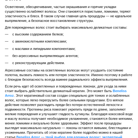
Осветление, обесцвечивание, частые окрашивания и горячие укладки
существенно ослабляют волосы. Они становятся пористыми, ломкими, теряют
эластичность и блеск. В таком случае главная цель процедуры — не идеальное
выпрямление, а безопасное восстановление структуры.
Для поврежденных волос стоит выбирать максимально деликатные составы:
с высоким содержанием белков;
с аминокислотными комплексами;
с маслами и липидными компонентами;
без агрессивных выпрямляющих агентов;
с реконструирующим действием.
Агрессивные составы на осветленных волосах могут ухудшить состояние
полотна, вызвать ломкость или потерю эластичности. Именно поэтому в работе
с блондом безопасность всегда важнее радикального эффекта выпрямления.
Если речь идет об осветленных и поврежденных локонах, для ухода за ними
стоит выбрать действительно деликатный кератин. Это может быть
Beneliss
Arroz
. Этот кератиновый состав создан специально для тонких и ослабленных
волос, которые легко перегрузить более сильными продуктами. Его мягкое
действие позволяет разгладить пряди без потери естественной легкости и
подвижности. Протеины риса помогают укрепить пряди по длине, заполняют
мелкие повреждения и улучшают гладкость кутикулы. Благодаря кокосовой воде
и маслу волосы получают необходимое увлажнение, становятся более мягкими,
менее ломкими и визуально более здоровыми. Эффект после процедуры
выглядит максимально натурально — локоны остаются живыми, блестящими и
ухоженными. Прочитать об этом кератине более подробно можно в нашей
статье
Beneliss Arroz — твой выбор для елочных волос: экспертный