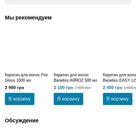
Мы рекомендуем
Кератин для волос Fox
Кератин для волос
Кератин для воло
Gloss 1000 мл
Beneliss ARROZ 500 мл
Beneliss EASY LI
500 мл
2 400 грн
2 100 грн
2 400 грн
2 800 грн
2 800 г
В корзину
В корзину
В корзину
Обсуждение