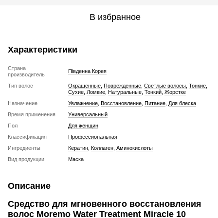
В избранное
Характеристики
Страна
Південна Корея
производитель
Тип волос
Окрашенные
,
Поврежденные
,
Светлые волосы
,
Тонкие
,
Сухие
,
Ломкие
,
Натуральные
,
Тонкий
,
Жорстке
Назначение
Увлажнение
,
Восстановление
,
Питание
,
Для блеска
Время применения
Универсальный
Пол
Для женщин
Классификация
Профессиональная
Ингредиенты
Кератин
,
Коллаген
,
Аминокислоты
Вид продукции
Маска
Описание
Средство для мгновенного восстановления
волос Moremo Water Treatment Miracle 10