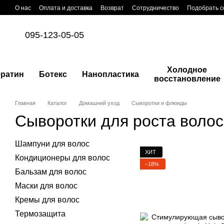
Перейти к основному контенту
О нас
Оплата и доставка
Возврат
Сотрудничество
Подобрать с
095-123-05-05
Холодное
ератин
Ботекс
Нанопластика
восстановление
Главная
Каталог
Домашний уход
Сыворотки и флюиды
Сыворотки для роста волос
Шампуни для волос
ХИТ
Кондиционеры для волос
−18%
Бальзам для волос
Маски для волос
Кремы для волос
Термозащита