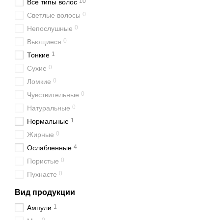
Для жирной кожи гол
10
Все типы волос
нормализуют работу 
0
Светлые волосы
Для сухих и ломких 
0
Непослушные
рост, но и на восстан
0
Вьющиеся
Для окрашенных или 
1
Тонкие
минимизируют дальн
0
Сухие
Такой подход позволит н
0
Ломкие
0
Чувствительные
Использование 
0
Натуральные
Чтобы сыворотка работал
1
Нормальные
Наносите средство на
0
Жирные
Выполняйте лёгкий м
4
Ослабленные
Раз в неделю добавля
0
Пористые
Не комбинируйте в т
0
Пухнасте
Такой комплексный подхо
Вид продукции
воспользоваться преиму
1
Ампули
сыворотку для роста вол
Украине.