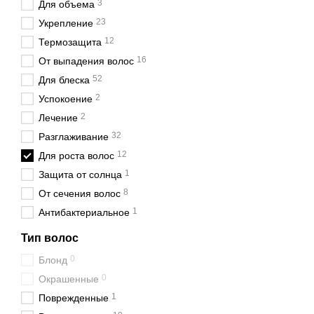
3
Для объема
Рынок профессионального
23
Укрепление
выборе стоит ориентиро
12
Термозащита
Активные ингредиент
16
От выпадения волос
экстракты розмарина
52
Для блеска
Форма выпуска. Ампул
2
Успокоение
использовать ежедне
2
Лечение
Особенности кожи гол
32
продукты. Такой под
Разглаживание
12
Для роста волос
Надёжность бренда. 
безопасность и эффе
1
Защита от солнца
8
От сечения волос
Если вы планируете испо
трихологом или дермато
1
Антибактериальное
Какая сыворотк
Тип волос
Чтобы получить максимал
0
Блонд
0
Окрашенные
Для тонких и редких
плотными визуально.
1
Поврежденные