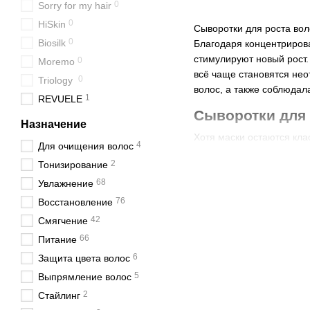
0
Sorry for my hair
0
HiSkin
Сыворотки для роста во
0
Biosilk
Благодаря концентриров
стимулируют новый рост
0
Moremo
всё чаще становятся не
0
Triology
волос, а также соблюдал
1
REVUELE
Сыворотки для 
Назначение
Хотя маски остаются кла
4
Для очищения волос
эффект стимуляции рост
2
Тонизирование
Высокая концентраци
68
Увлажнение
Лёгкая текстура, поз
76
Восстановление
Возможность локальн
42
Смягчение
Компоненты, направл
66
Питание
6
Благодаря этому сыворот
Защита цвета волос
над общим состоянием д
5
Выпрямление волос
2
Стайлинг
Как выбрать сы