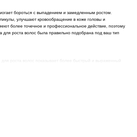
могает бороться с выпадением и замедленным ростом.
ликулы, улучшают кровообращение в коже головы и
меют более точечное и профессиональное действие, поэтому
а для роста волос была правильно подобрана под ваш тип
а для роста волос показывает более быстрый и выраженный
уковицу.
ов.
ительного курсового ухода, тогда как маски больше работают