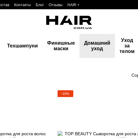
остав
Контакты
Блог
Отзывы
HAIR +
Уход
Финишные
Домашний
Техшампуни
за
маски
уход
телом
Со
−10%