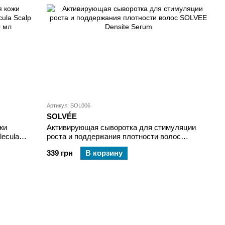
Артикул: SOL006
SOLVÉE
жи
Активирующая сыворотка для стимуляции
lecula
роста и поддержания плотности волос
00 мл
SOLVEE Densite Serum
339 грн
В корзину