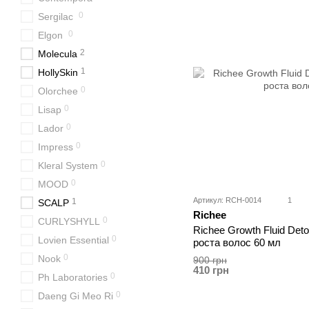
0
Sergilac
0
Elgon
2
Molecula
1
HollySkin
0
Olorchee
0
Lisap
0
Lador
0
Impress
0
Kleral System
0
MOOD
Артикул: RCH-0014
1
1
SCALP
Richee
0
CURLYSHYLL
Richee Growth Fluid De
0
Lovien Essential
роста волос 60 мл
0
Nook
900 грн
410 грн
0
Ph Laboratories
0
Daeng Gi Meo Ri