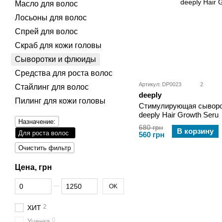
Масло для волос
Лосьоны для волос
Спрей для волос
Скраб для кожи головы
Сыворотки и флюиды
Средства для роста волос
Артикул: DP0023
2
Стайлинг для волос
deeply
Пилинг для кожи головы
Стимулирующая сыворот
deeply Hair Growth Seru
Назначение:
680 грн
В корзину
Для роста волос
560 грн
Очистить фильтр
Цена, грн
От Цена, грн
До Цена, грн
OK
2
ХИТ
0
Уценка