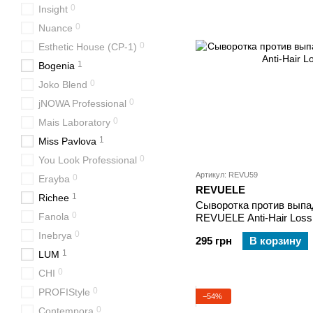
0
Insight
0
Nuance
0
Esthetic House (CP-1)
1
Bogenia
0
Joko Blend
0
jNOWA Professional
0
Mais Laboratory
1
Miss Pavlova
0
You Look Professional
Артикул: REVU59
0
Erayba
REVUELE
1
Richee
Сыворотка против выпа
0
Fanola
REVUELE Anti-Hair Los
0
Inebrya
295 грн
В корзину
1
LUM
0
CHI
0
PROFIStyle
−54%
0
Contempora