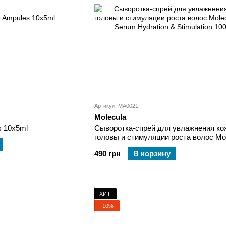
Артикул: MA0021
Molecula
s 10x5ml
Сыворотка-спрей для увлажнения ко
головы и стимуляции роста волос Mo
Scalp Serum Hydration & Stimulation 1
490 грн
В корзину
ХИТ
−10%