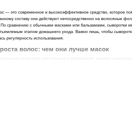
лос — это современное и высокоэффективное средство, которое по
анному составу они действуют непосредственно на волосяные фол
. По сравнению с обычными масками или бальзамами, сыворотки и
отъемлемым этапом домашнего ухода. Важно лишь, чтобы сыворотк
ась регулярность использования.
роста волос: чем они лучше масок
ссическим средством для питания и увлажнения, именно сыворотк
а. Основные преимущества сывороток:
я активных компонентов, которые действуют непосредственно на л
воляющая проникать к коже головы без утяжеления волос.
ого нанесения на проблемные участки.
енные на восстановление микроциркуляции и активацию фолликул
ки быстро запускают процессы обновления волос и подходят для дл
лины.
воротку для роста волос