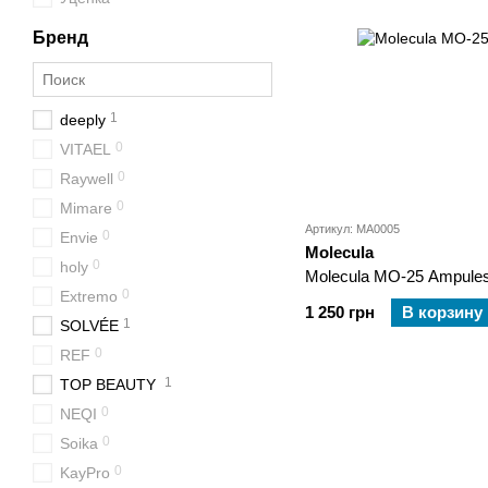
Бренд
1
deeply
0
VITAEL
0
Raywell
0
Mimare
Артикул: MA0005
0
Envie
Molecula
0
holy
Molecula MO-25 Ampule
0
Extremo
1 250 грн
В корзину
1
SOLVÉE
0
REF
1
TOP BEAUTY
0
NEQI
0
Soika
0
KayPro