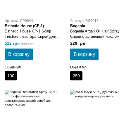
Артикул: CP0044
Артикул: BG0015
Esthetic House (CP-1)
Bogenia
Esthetic House CP-1 Scalp
Bogenia Argan Oil Hair Spray
Tincture Head Spa Спрей для
Спрей с аргановым маслом
кожи головы 100 мл
512 грн
220 грн
550 грн
В корзину
В корзину
Обьем мл
Обьем мл
100
250