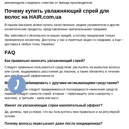
рекомендуем следовать советам от бренда-производителя.
Почему купить увлажняющий спрей для
волос на HAIR.com.ua
В нашем магазине можно купить качественные, редкие увлажнители и другие
косметические продукты, представленные оригинальными товарами.
Мы заботимся о безопасности ваших прядей, а потому предлагаем только
проверенную косметику. Доступны у нас и приятные акции со скидками, а еще –
доставка в любую точку Украины!
FAQ
Как правильно наносить увлажняющий спрей?
Следует правильно пользоваться средством: распылять на вымытые волосы
или сухие, выдерживать расстояние до локонов, а также обновлять в течение
дня для большей эффективности.
Можно ли комбинировать с другими несмывающими средствами?
Да, но при этом следует придерживаться поочередности нанесения средств:
первым следует нанести спрей, вторым – термозащиту (или сыворотку с
маслом), а третьим – крем или мусс.
Имеют ли увлажняющие спреи накопительный эффект?
Да, должны, при условии, что вы пользуетесь ими правильно и на регулярной
основе.
Почему волосы пересыхают даже после кондиционера?