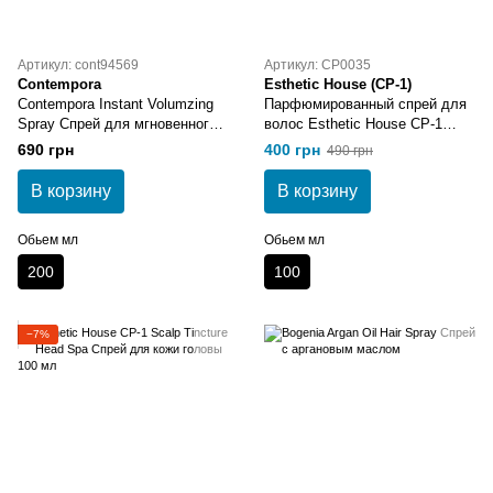
Артикул: cont94569
Артикул: CP0035
Contempora
Esthetic House (CP-1)
Contempora Instant Volumzing
Парфюмированный спрей для
Spray Спрей для мгновенного
волос Esthetic House CP-1
объема с маслом облепихи и
Revitalizing Hair Mist. Mystic
690 грн
400 грн
490 грн
огуречным маслом 200 мл
Violet 100 мл
В корзину
В корзину
Обьем мл
Обьем мл
200
100
−7%