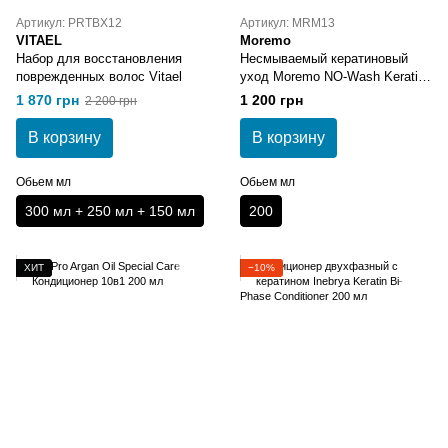
Артикул: PRTBX12
Артикул: MRM13
VITAEL
Moremo
Набор для восстановления
Несмываемый кератиновый
поврежденных волос Vitael
уход Moremo NO-Wash Keratin
Ampoule Treatment 200 мл
1 870 грн
1 200 грн
2 200 грн
В корзину
В корзину
Обьем мл
Обьем мл
300 мл + 250 мл + 150 мл
200
ХИТ
−10%