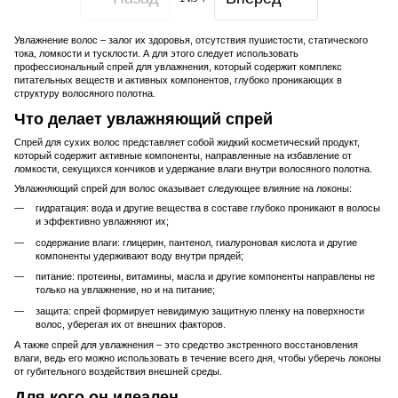
Увлажнение волос – залог их здоровья, отсутствия пушистости, статического
тока, ломкости и тусклости. А для этого следует использовать
профессиональный спрей для увлажнения, который содержит комплекс
питательных веществ и активных компонентов, глубоко проникающих в
структуру волосяного полотна.
Что делает увлажняющий спрей
Спрей для сухих волос представляет собой жидкий косметический продукт,
который содержит активные компоненты, направленные на избавление от
ломкости, секущихся кончиков и удержание влаги внутри волосяного полотна.
Увлажняющий спрей для волос оказывает следующее влияние на локоны:
гидратация: вода и другие вещества в составе глубоко проникают в волосы
и эффективно увлажняют их;
содержание влаги: глицерин, пантенол, гиалуроновая кислота и другие
компоненты удерживают воду внутри прядей;
питание: протеины, витамины, масла и другие компоненты направлены не
только на увлажнение, но и на питание;
защита: спрей формирует невидимую защитную пленку на поверхности
волос, уберегая их от внешних факторов.
А также спрей для увлажнения – это средство экстренного восстановления
влаги, ведь его можно использовать в течение всего дня, чтобы уберечь локоны
от губительного воздействия внешней среды.
Для кого он идеален