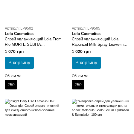
Артикул: LP9502
Артикул: LP9505
Lola Cosmetics
Lola Cosmetics
Спрей увлажняющий Lola From
Спрей увлажняющий Lola
Rio MORTE SÚBITA
Rapunzel Milk Spray Leave-in
REPARAÇÃO TOTAL 250 мл
Conditioner
1 070 грн
1 020 грн
В корзину
В корзину
Обьем мл
Обьем мл
250
250