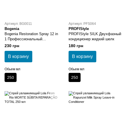
Артикул: BG0011
Артикул: PFS064
Bogenia
PROFIStyle
Bogenia Restoration Spray 12 in
PROFIStyle SILK Двухфазный
1 Профессиональный
кондиционер жидкий шелк
восстанавливающий спрей для
230 грн
180 грн
волос 250 мл
В корзину
В корзину
Обьем мл
Обьем мл
250
250