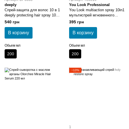
deeply
You Look Professional
Спрей-защита для волос 10 в 1
You Look multiaction spray 10in1
deeply protecting hair spray 10 in
мультиспрей мгновенного
1 200 мл
действия 10в1 200 мл
540 грн
395 грн
В корзину
В корзину
Обьем мл
Обьем мл
200
200
−13%
1