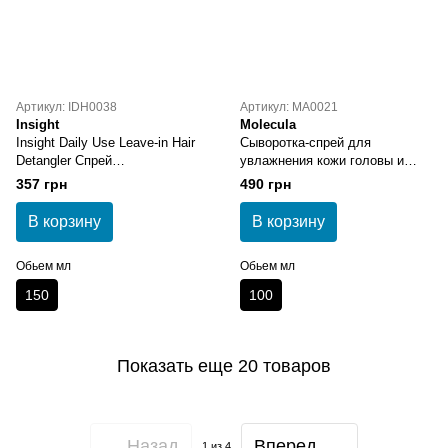
Артикул: IDH0038
Артикул: MA0021
Insight
Molecula
Insight Daily Use Leave-in Hair
Сыворотка-спрей для
Detangler Спрей
увлажнения кожи головы и
энергетический для
стимуляции роста волос
357 грн
490 грн
ежедневного использования
Molecula Scalp Serum Hydration
несмываемый
& Stimulation 100 мл
В корзину
В корзину
Обьем мл
Обьем мл
150
100
Показать еще 20 товаров
Назад
Вперед
1
из 4