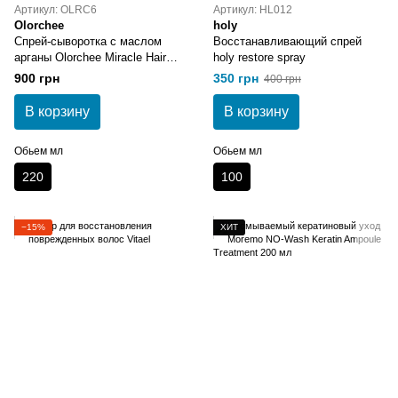
Артикул: OLRC6
Артикул: HL012
Olorchee
holy
Спрей-сыворотка с маслом
Восстанавливающий спрей
арганы Olorchee Miracle Hair
holy restore spray
Serum 220 мл
900 грн
350 грн
400 грн
В корзину
В корзину
Обьем мл
Обьем мл
220
100
−15%
ХИТ