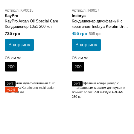
Артикул: KP0015
Артикул: IN0017
KayPro
Inebrya
KayPro Argan Oil Special Care
Кондиционер двухфазный с
Кондиционер 10в1 200 мл
кератином Inebrya Keratin Bi-
Phase Conditioner 200 мл
725 грн
455 грн
505 грн
В корзину
В корзину
Обьем мл
Обьем мл
200
200
ХИТ
ХИТ
−10%