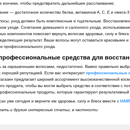
е кончики, чтобы предотвратить дальнейшее расслаивание;
ние — достаточное количество белка, витаминов А, С, Е и омега-3
лосы, уход должен быть комплексным и тщательным. Восстановле
ком уходе. Сочетание домашнего и салонного ухода, использован
ых компонентов помогает вернуть волосам здоровье, силу и блеск.
еделяющие результат. Ваши волосы могут оставаться красивыми и
 и профессионального ухода.
 профессиональные средства для восста
ть за окрашенными волосами, недостаточно. Важно правильно выбра
 хорошей репутацией. Если вас интересуют
профессиональные с
Магазин предлагает широкий ассортимент высококачественной косме
го продукта, чтобы вы могли выбрать средство в соответствии с п
рофессиональные продукты, которые гарантируют результативный 
сах уже сегодня и верните им здоровье, силу и блеск вместе с
HAI
тать и другие интересные статьи, в частности: