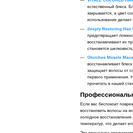
VITAEL COLORED HAI
естественный блеск. Б
закрывается, а цвет 
использование делает 
deeply Restoring Hair
предотвращает ломкост
восстанавливают их пр
становятся шелковист
Olorchee Miracle Maca
восстанавливает блеск
защищает волосы от со
первого применения. 
прочитать в нашей ста
Профессиональн
Если вас беспокоит повре
восстановить волосы на 
холодное восстановление.
температур, что делает е
Эта процедура предусматр