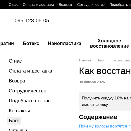
Перейти к основному контенту
О нас
Оплата и доставка
Возврат
Сотрудничество
Подобрать с
095-123-05-05
Холодное
ератин
Ботекс
Нанопластика
восстановление
О нас
Главная
Блог
Как восстан
Как восста
Оплата и доставка
Возврат
30 января 2026
Сотрудничество
Получите скидку 10% на 
Подобрать состав
имеют скидку.
Контакты
Содержание
Блог
Почему волосы портятся 
Отзывы