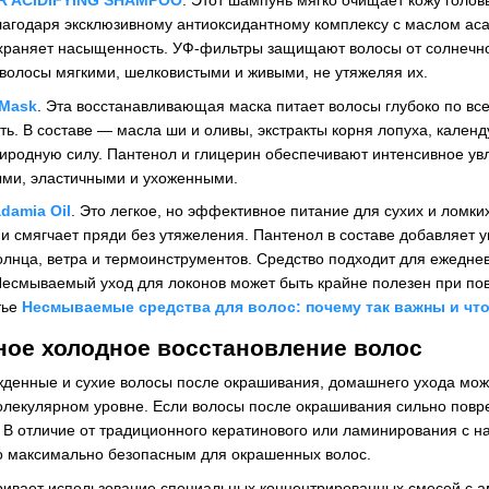
R ACIDIFYING SHAMPOO
. Этот шампунь мягко очищает кожу голов
лагодаря эксклюзивному антиоксидантному комплексу с маслом аса
сохраняет насыщенность. УФ-фильтры защищают волосы от солнечно
волосы мягкими, шелковистыми и живыми, не утяжеляя их.
 Mask
. Эта восстанавливающая маска питает волосы глубоко по вс
ь. В составе — масла ши и оливы, экстракты корня лопуха, календ
иродную силу. Пантенол и глицерин обеспечивают интенсивное ув
ыми, эластичными и ухоженными.
damia Oil
. Это легкое, но эффективное питание для сухих и ломких
 и смягчает пряди без утяжеления. Пантенол в составе добавляет 
лнца, ветра и термоинструментов. Средство подходит для ежедне
Несмываемый уход для локонов может быть крайне полезен при по
тье
Несмываемые средства для волос: почему так важны и что
ое холодное восстановление волос
жденные и сухие волосы после окрашивания, домашнего ухода мо
молекулярном уровне. Если волосы после окрашивания сильно пов
 В отличие от традиционного кератинового или ламинирования с н
го максимально безопасным для окрашенных волос.
ивает использование специальных концентрированных смесей с а