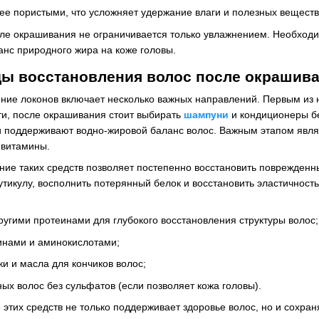
ее пористыми, что усложняет удержание влаги и полезных веществ
ле окрашивания не ограничивается только увлажнением. Необходи
анс природного жира на коже головы.
ы восстановления волос после окрашив
ние локонов включает несколько важных направлений. Первым из
ти, после окрашивания стоит выбирать
шампуни
и кондиционеры бе
и поддерживают водно-жировой баланс волос. Важным этапом явля
 витамины.
ие таких средств позволяет постепенно восстановить поврежденны
тикулу, восполнить потерянный белок и восстановить эластичнос
ругими протеинами для глубокого восстановления структуры волос;
инами и аминокислотами;
 и масла для кончиков волос;
х волос без сульфатов (если позволяет кожа головы).
 этих средств не только поддерживает здоровье волос, но и сохра