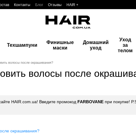
остав
Контакты
Блог
Отзывы
HAIR +
Уход
Финишные
Домашний
Техшампуни
за
маски
уход
телом
овить волосы после окрашивания?
новить волосы после окрашив
сайте HAIR.com.ua! Введите промокод
FARBOVANE
при покупке! P
после окрашивания?