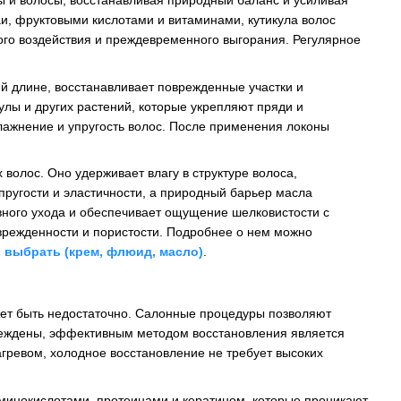
ы и волосы, восстанавливая природный баланс и усиливая
и, фруктовыми кислотами и витаминами, кутикула волос
го воздействия и преждевременного выгорания. Регулярное
ей длине, восстанавливает поврежденные участки и
улы и других растений, которые укрепляют пряди и
лажнение и упругость волос. После применения локоны
 волос. Оно удерживает влагу в структуре волоса,
упругости и эластичности, а природный барьер масла
вного ухода и обеспечивает ощущение шелковистости с
врежденности и пористости. Подробнее о нем можно
 выбрать (крем, флюид, масло)
.
жет быть недостаточно. Салонные процедуры позволяют
реждены, эффективным методом восстановления является
агревом, холодное восстановление не требует высоких
минокислотами, протеинами и кератином, которые проникают