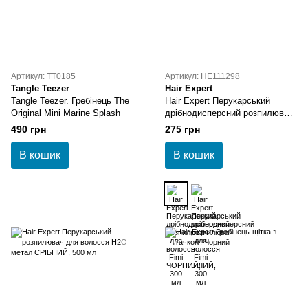
Артикул: TT0185
Артикул: HE111298
Tangle Teezer
Hair Expert
Tangle Teezer. Гребінець The
Hair Expert Перукарський
Original Mini Marine Splash
дрібнодисперсний розпилювач
для волосся Fimі ЧОРНИЙ,
490 грн
275 грн
300 мл
В кошик
В кошик