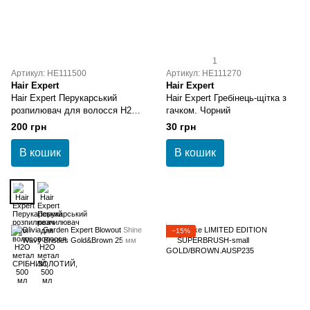
1
Артикул: HE111500
Артикул: HE111270
Hair Expert
Hair Expert
Hair Expert Перукарський
Hair Expert Гребінець-щітка з
розпилювач для волосся H2O
гачком. Чорний
метал СРІБНИЙ, 500 мл
200 грн
30 грн
В кошик
В кошик
−15%