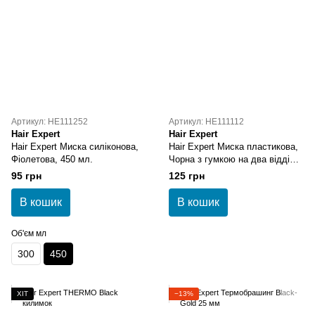
Артикул: HE111252
Артикул: HE111112
Hair Expert
Hair Expert
Hair Expert Миска силіконова,
Hair Expert Миска пластикова,
Фіолетова, 450 мл.
Чорна з гумкою на два відділа,
500 мл.
95 грн
125 грн
В кошик
В кошик
Об'єм мл
300
450
ХІТ
−13%