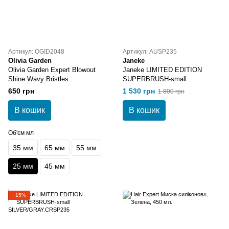
Артикул: OGID2048
Артикул: AUSP235
Olivia Garden
Janeke
Olivia Garden Expert Blowout
Janeke LIMITED EDITION
Shine Wavy Bristles
SUPERBRUSH-small
Gold&Brown 25 мм
GOLD/BROWN.AUSP235
650 грн
1 530 грн
1 800 грн
В кошик
В кошик
Об'єм мл
35 мм
65 мм
55 мм
25 мм
45 мм
−15%