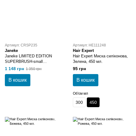
Артикул: CRSP235
Артикул: HE111248
Janeke
Hair Expert
Janeke LIMITED EDITION
Hair Expert Миска силіконова,
SUPERBRUSH-small
Зелена, 450 мл.
SILVER/GRAY.CRSP235
1 148 грн
95 грн
1 350 грн
В кошик
В кошик
Об'єм мл
300
450