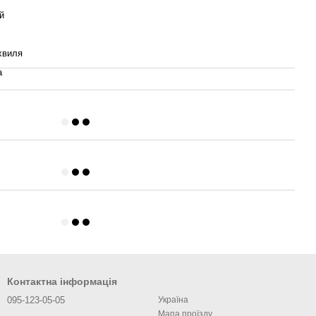
й
хвиля
а
Контактна інформація
095-123-05-05
Україна
Мапа проїзду