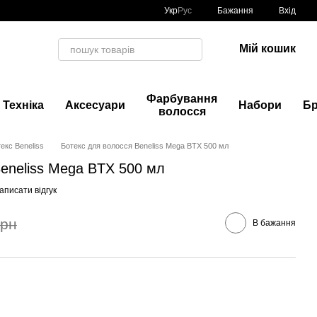
Укр
Рус
Бажання
Вхід
Мій кошик
Фарбування
Техніка
Аксесуари
Набори
Б
волосся
екс Beneliss
Ботекс для волосся Beneliss Mega BTX 500 мл
eneliss Mega BTX 500 мл
аписати відгук
грн
В бажання