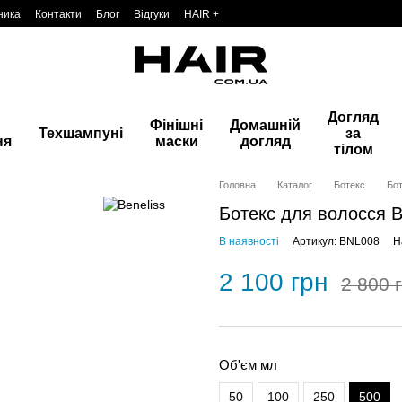
ника
Контакти
Блог
Відгуки
HAIR +
Догляд
Фінішні
Домашній
Техшампуні
за
ня
маски
догляд
тілом
Головна
Каталог
Ботекс
Бот
Ботекс для волосся B
В наявності
Артикул: BNL008
Н
2 100 грн
2 800 
Об'єм мл
50
100
250
500