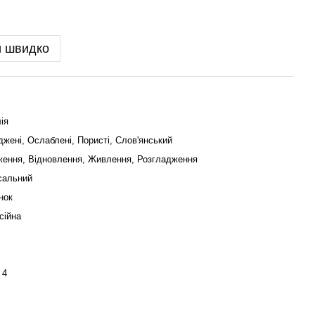
и швидко
ія
жені, Ослаблені, Пористі, Слов'янський
ення, Відновлення, Живлення, Розгладження
сальний
нок
сійна
 4