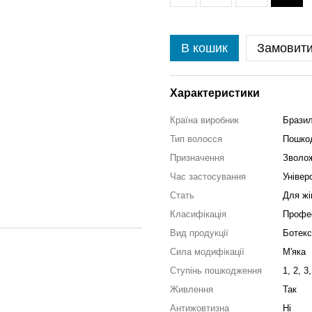
В кошик
Замовит
Характеристики
Країна виробник
Бразил
Тип волосся
Пошкод
Призначення
Зволож
Час застосування
Універ
Стать
Для жі
Класифікація
Профе
Вид продукції
Ботекс
Сила модифікації
М'яка
Ступінь пошкодження
1, 2, 3,
Живлення
Так
Антижовтизна
Ні