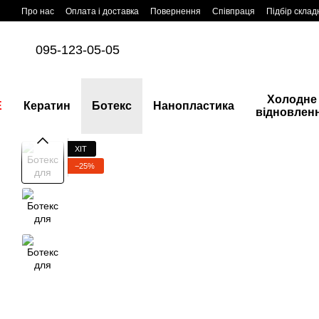
Перейти до основного контенту
Про нас
Оплата і доставка
Повернення
Співпраця
Підбір склад
095-123-05-05
Холодне
E
Кератин
Ботекс
Нанопластика
відновлен
ХІТ
−25%