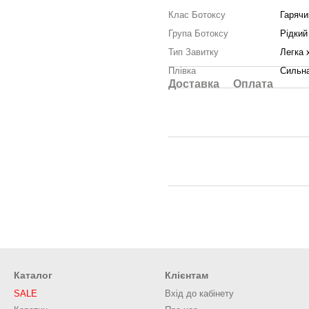
Клас Ботоксу
Гарячи
Група Ботоксу
Рідкий
Тип Завитку
Легка 
Плівка
Сильн
Доставка
Оплата
Каталог
Клієнтам
SALE
Вхід до кабінету