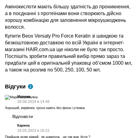
Амінокислоти мають більшу здатність до проникнення,
а в поєднанні з протеїнами вони створюють дійсно
хорошу комбінацію для заповнення мікроушкоджень
волосся.
Купити Beox Versaty Pro Force Keratin зі швидкою та
безкоштовною доставкою по всій Україні в інтернет-
магазині HAIR.com.ua ще ніколи не було так просто.
Поспішіть зробити правильний вибір прямо зараз та
придбати цей в оригінальній упаковці об’ємом 1000 мл,
а також на розлив по 500, 250, 100, 50 мл.
Відгуки
2
Марина
26.06.2024 в 14:46
Хороший, вирівнює трохи навіть без фена і утюжка
Відповісти
Карина
16.05.2023 в 16:22
Прийшов дуже рідкий , як шампунь , це так має бути ?