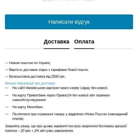
Написати відгук
Доставка
Оплата
— Новою поштою по Україні;
— Вартість доставки згідно з тарифами Нової пошти;
— Безкоштовна доставка від 2500 грн.
Більше інформації про доставку
На сайті банківською карткою через сервіс Liqpay без комісії.
На карту Приватбанк через Приват24 без комісії або термінал
самообслуговування.
На карту Монобанк.
Післяплата при отриманні товару у відділенні «Нова Пошта» (накладений
платіж).
Зверніть увагу, що при цьому варіанті послуги зворотної доставки грошей
платна – 20 грн + 2% від суми замовлення.