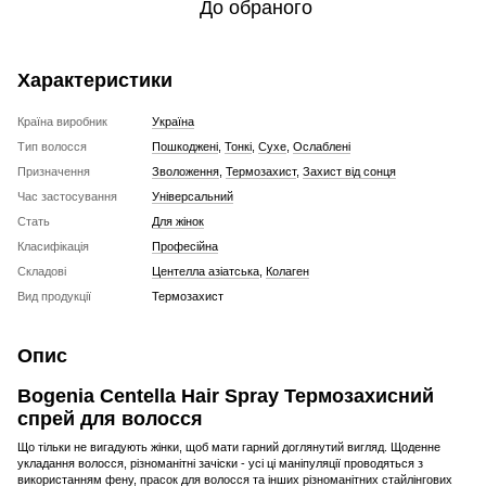
До обраного
Характеристики
Країна виробник
Україна
Тип волосся
Пошкоджені
,
Тонкі
,
Сухе
,
Ослаблені
Призначення
Зволоження
,
Термозахист
,
Захист від сонця
Час застосування
Універсальний
Стать
Для жінок
Класифікація
Професійна
Складові
Центелла азіатська
,
Колаген
Вид продукції
Термозахист
Опис
Bogenia Centella Hair Spray Термозахисний
спрей для волосся
Що тільки не вигадують жінки, щоб мати гарний доглянутий вигляд. Щоденне
укладання волосся, різноманітні зачіски - усі ці маніпуляції проводяться з
використанням фену, прасок для волосся та інших різноманітних стайлінгових