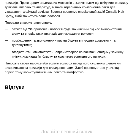
приладів. Проте одним з важливих моментів є захист пасм від шкідливого впливу
довкілля, високих температур, а також агресивних компонентів лаків для
укладання та фіксації зачіски. Bogenia пропонує спеціальний засіб Centella Hair
Spray, який захистить ваше волосся.
Переваги використання спрею:
захист від УФ-променів - волосся буде захищеним під час використання
фену та спеціальних приладів для укладання волосся;
пом'якшення та зволоження - пасма будуть виглядати здоровими та
доглянутими;
гладкість та шовковистість - спрей створює на пасмах невидиму захисну
плівку, яка надає їм блиску та красивого зовнішнього вигляду.
Наносять спрей на сухе або вологе волосся перед його сушінням феном чи
використанням приладів для вкладання пасм. Засіб пропонується у вигляді
спрею тому користуватися ним легко та комфортно.
Відгуки
Додайте перший відгук