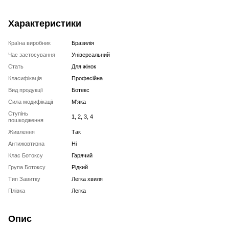
Характеристики
Країна виробник
Бразилія
Час застосування
Універсальний
Стать
Для жінок
Класифікація
Професійна
Вид продукції
Ботекс
Сила модифікації
М'яка
Ступінь
1, 2, 3, 4
пошкодження
Живлення
Так
Антижовтизна
Ні
Клас Ботоксу
Гарячий
Група Ботоксу
Рідкий
Тип Завитку
Легка хвиля
Плівка
Легка
Опис