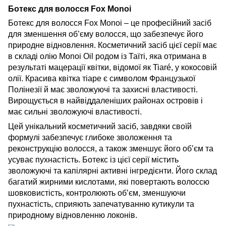
Ботекс для волосся Fox Monoi
Ботекс для волосся Fox Monoi – це професійний засіб
для зменшення об’єму волосся, що забезпечує його
природне відновлення. Косметичний засіб цієї серії має
в складі олію Monoi Oil родом із Таїті, яка отримана в
результаті мацерації квітки, відомої як Tiaré, у кокосовій
олії. Красива квітка тіаре є символом Французької
Полінезії й має зволожуючі та захисні властивості.
Вирощується в найвіддаленіших районах островів і
має сильні зволожуючі властивості.
Цей унікальний косметичний засіб, завдяки своїй
формулі забезпечує глибоке зволоження та
реконструкцію волосся, а також зменшує його об’єм та
усуває пухнастість. Ботекс із цієї серії містить
зволожуючі та капілярні активні інгредієнти. Його склад
багатий жирними кислотами, які повертають волоссю
шовковистість, контролюють об’єм, зменшуючи
пухнастість, сприяють запечатуванню кутикули та
природному відновленню локонів.