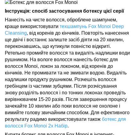
Інструкція: спосіб застосування ботексу цієї серії
Нанесіть на чисте волосся, оброблене шампунем,
краще використовувати
техшампунь Fox Monoi Deep
Cleansing
, від коренів до кінчиків. Повторіть нанесення
ще двічі і востаннє залиште засіб діяти на 20 хвилин,
переконавшись, що кутикули повністю відкриті.
Ретельно промийте волосся та видаліть надлишки води
рушником. На вологе волосся нанесіть ботекс для
волосся Monoi, локон за локоном, від коренів до
кінчиків. Не промивати та не змивати водою. Видаліть
надлишки продукту рушником. Розчешіть волосся
гребінцем із частими зубцями. Після розчісування
знову розділіть волосся і по тонких локонах проведіть
вирівнювачем 15-20 разів. Після завершення процесу
зачекайте 10 хвилин або поки волосся не охолоне і
вимийте голову звичайним способом. Для ефективного
результату радимо використовувати також
ботекс для
волосся Fox Monoi 2x Набір
.
Купити ботекс для волосся Fox Monoi в інтернет-