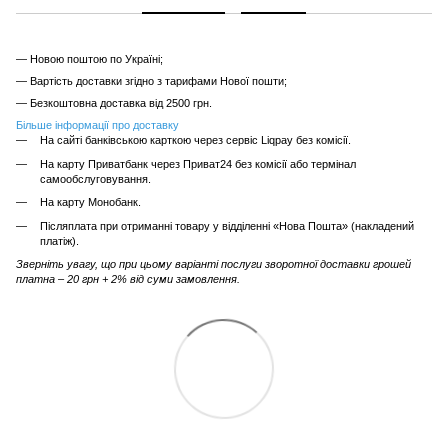
— Новою поштою по Україні;
— Вартість доставки згідно з тарифами Нової пошти;
— Безкоштовна доставка від 2500 грн.
Більше інформації про доставку
На сайті банківською карткою через сервіс Liqpay без комісії.
На карту Приватбанк через Приват24 без комісії або термінал
самообслуговування.
На карту Монобанк.
Післяплата при отриманні товару у відділенні «Нова Пошта» (накладений
платіж).
Зверніть увагу, що при цьому варіанті послуги зворотної доставки грошей
платна – 20 грн + 2% від суми замовлення.