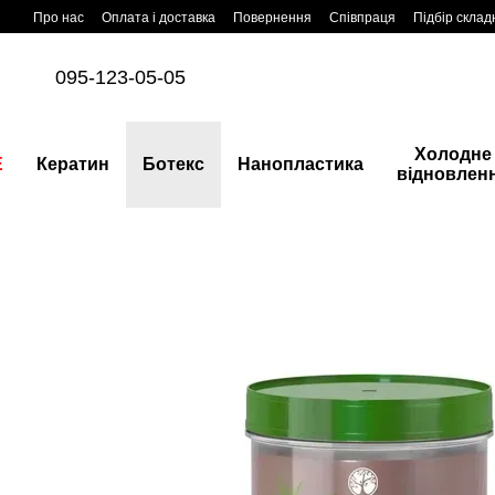
Перейти до основного контенту
Про нас
Оплата і доставка
Повернення
Співпраця
Підбір склад
095-123-05-05
Холодне
E
Кератин
Ботекс
Нанопластика
відновлен