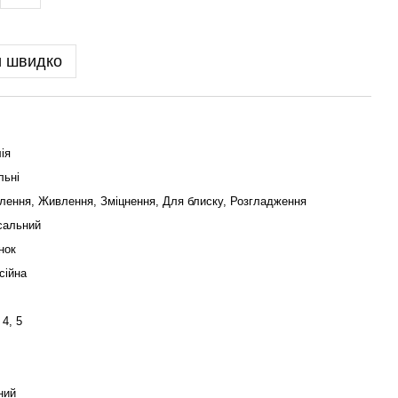
и швидко
ія
льні
лення, Живлення, Зміцнення, Для блиску, Розгладження
сальний
нок
сійна
 4, 5
ний