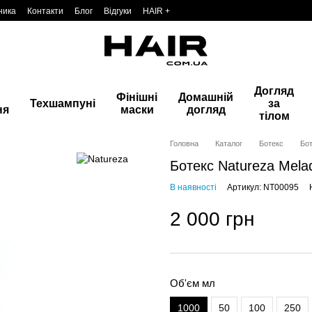
ника
Контакти
Блог
Відгуки
HAIR +
Догляд
Фінішні
Домашній
Техшампуні
за
ня
маски
догляд
тілом
Головна
Каталог
Ботекс
Бот
Ботекс Natureza Mela
В наявності
Артикул: NT00095
2 000 грн
Об'єм мл
1000
50
100
250