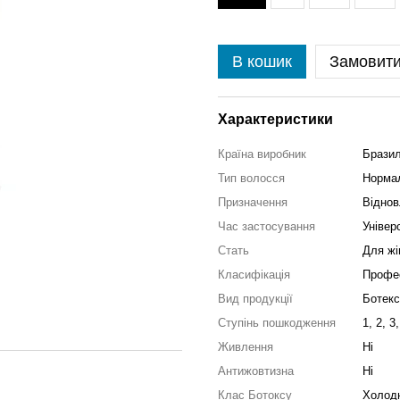
В кошик
Замовит
Характеристики
Країна виробник
Бразил
Тип волосся
Норма
Призначення
Віднов
Час застосування
Універ
Стать
Для жі
Класифікація
Профе
Вид продукції
Ботекс
Ступінь пошкодження
1, 2, 3,
Живлення
Ні
Антижовтизна
Ні
Клас Ботоксу
Холод