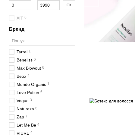
Від Ціна, грн
До Ціна, грн
ОК
0
ХІТ
Бренд
1
Tyrrel
6
Beneliss
6
Max Blowout
4
Beox
1
Mundo Organic
6
Love Potion
3
Vogue
6
Natureza
7
Zap
4
Let Me Be
4
VIURE