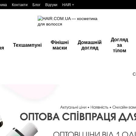
ника
Контакти
Блог
Відгуки
HAIR +
Догляд
Фінішні
Домашній
Техшампуні
за
ня
маски
догляд
тілом
С