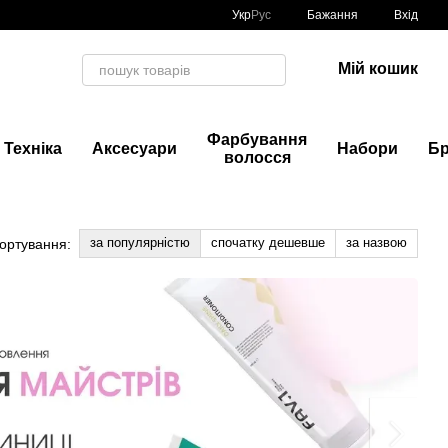
Укр
Рус
Бажання
Вхід
Мій кошик
Фарбування
Техніка
Аксесуари
Набори
Б
волосся
за популярністю
спочатку дешевше
за назвою
ортування: