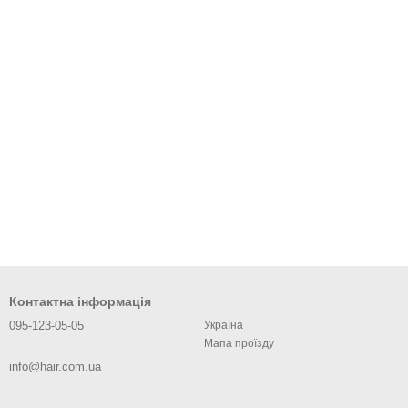
Контактна інформація
095-123-05-05
Україна
Мапа проїзду
info@hair.com.ua