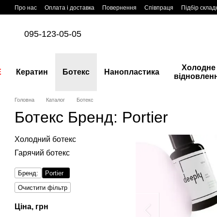
Перейти до основного контенту
Про нас
Оплата і доставка
Повернення
Співпраця
Підбір склад
095-123-05-05
Холодне
E
Кератин
Ботекс
Нанопластика
відновлен
Головна
Каталог
Ботекс
Ботекс Бренд: Portier
Холодний ботекс
Гарячий ботекс
Бренд:
Portier
Очистити фільтр
Ціна, грн