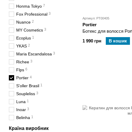
7
Honma Tokyo
3
Fox Professional
Артикул: PT00405
2
Nuance
Portier
3
MY Cosmetics
Ботекс для волосся Port
1
Ecoplus
1 990 грн
В кошик
2
YKAS
3
Maria Escandalosa
3
Richee
6
Flps
4
Portier
1
S'oller Brasil
3
Soupleliss
1
Luna
3
Inoar
1
Belinha
Країна виробник