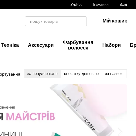
Укр
Рус
Бажання
Вхід
Мій кошик
Фарбування
Техніка
Аксесуари
Набори
Б
волосся
за популярністю
спочатку дешевше
за назвою
ортування: