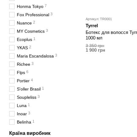
7
Honma Tokyo
3
Fox Professional
Артикул: TR0001
2
Nuance
Tyrrel
3
MY Cosmetics
Ботeкс для волосся Tyrr
1000 мл
1
Ecoplus
3 350 грн
2
YKAS
1 900 грн
3
Maria Escandalosa
3
Richee
6
Flps
4
Portier
1
S'oller Brasil
3
Soupleliss
1
Luna
3
Inoar
1
Belinha
Країна виробник