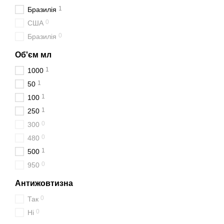
1
Бразилія
0
США
0
Бразилія
Об'єм мл
1
1000
1
50
1
100
1
250
0
300
0
480
1
500
0
950
Антижовтизна
0
Так
0
Ні