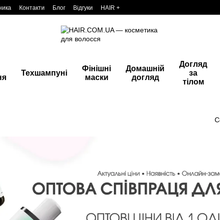
ника
Контакти
Блог
Відгуки
HAIR +
Догляд
Фінішні
Домашній
Техшампуні
за
ня
маски
догляд
тілом
С