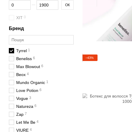
Від Ціна, грн
До Ціна, грн
ОК
0
ХІТ
Бренд
1
Tyrrel
−43%
6
Beneliss
6
Max Blowout
4
Beox
1
Mundo Organic
6
Love Potion
3
Vogue
6
Natureza
7
Zap
4
Let Me Be
4
VIURE