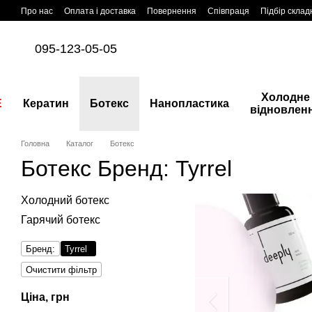
Перейти до основного контенту
Про нас
Оплата і доставка
Повернення
Співпраця
Підбір склад
095-123-05-05
Холодне
E
Кератин
Ботекс
Нанопластика
відновлен
Головна
Каталог
Ботекс
Ботекс Бренд: Tyrrel
Холодний ботекс
Гарячий ботекс
Бренд:
Tyrrel
Очистити фільтр
Ціна, грн