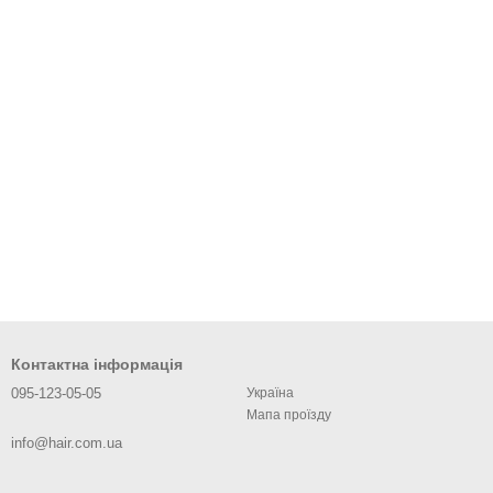
Контактна інформація
095-123-05-05
Україна
Мапа проїзду
info@hair.com.ua