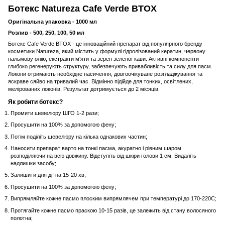
Ботекс Natureza Cafe Verde BTOX
Оригінальна упаковка - 1000 мл
Розлив - 500, 250, 100, 50 мл
Ботекс Cafe Verde BTOX - це інноваційний препарат від популярного бренду
косметики Natureza, який містить у формулі гідролізований кератин, червону
пальмову олію, екстракти м'яти та зерен зеленої кави. Активні компоненти
глибоко регенерують структуру, забезпечують привабливість та силу для пасм.
Локони отримають необхідне насичення, довгоочікуване розгладжування та
яскраве сяйво на тривалий час. Відмінно підійде для тонких, освітлених,
мелірованих локонів. Результат дотримується до 2 місяців.
Як робити ботекс?
Промити шевелюру ШГО 1-2 рази;
Просушити на 100% за допомогою фену;
Потім поділіть шевелюру на кілька однакових частин;
Наносити препарат варто на тонкі пасма, акуратно і рівним шаром
розподіляючи на всю довжину. Відступіть від шкіри голови 1 см. Видаліть
надлишки засобу;
Залишити для дії на 15-20 хв;
Просушити на 100% за допомогою фену;
Випрямляйте кожне пасмо плоским випрямлячем при температурі до 170-220С;
Протягайте кожне пасмо праскою 10-15 разів, це залежить від стану волосяного
полотна;