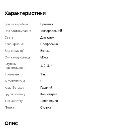
Характеристики
Країна виробник
Бразилія
Час застосування
Універсальний
Стать
Для жінок
Класифікація
Професійна
Вид продукції
Ботекс
Сила модифікації
М'яка
Ступінь
1, 2, 3, 4
пошкодження
Живлення
Так
Антижовтизна
Ні
Клас Ботоксу
Гарячий
Група Ботоксу
Концентрат
Тип Завитку
Легка хвиля
Плівка
Сильна
Опис