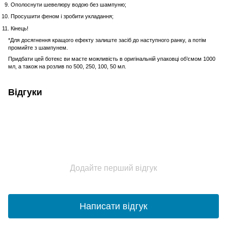
Ополоснути шевелюру водою без шампуню;
Просушити феном і зробити укладання;
Кінець!
*Для досягнення кращого ефекту залиште засіб до наступного ранку, а потім
промийте з шампунем.
Придбати цей ботекс ви маєте можливість в оригінальній упаковці об’ємом 1000
мл, а також на розлив по 500, 250, 100, 50 мл.
Відгуки
Додайте перший відгук
Написати відгук