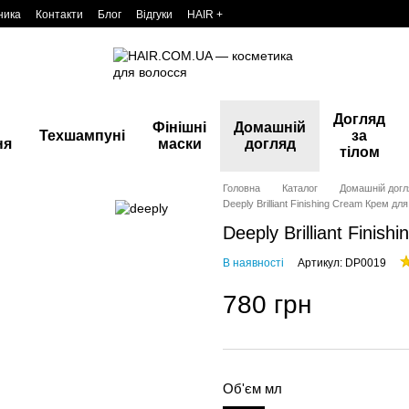
ника
Контакти
Блог
Відгуки
HAIR +
Догляд
Фінішні
Домашній
Техшампуні
за
ня
маски
догляд
тілом
Головна
Каталог
Домашній догл
Deeply Brilliant Finishing Cream Крем дл
Deeply Brilliant Fini
В наявності
Артикул: DP0019
780 грн
Об'єм мл