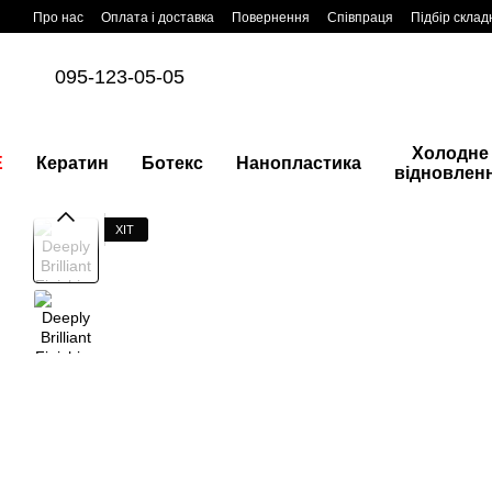
Перейти до основного контенту
Про нас
Оплата і доставка
Повернення
Співпраця
Підбір склад
095-123-05-05
Холодне
E
Кератин
Ботекс
Нанопластика
відновлен
ХІТ