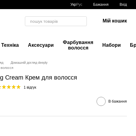
Укр
Рус
Бажання
Вхід
Мій кошик
Фарбування
Техніка
Аксесуари
Набори
Б
волосся
яд
Домашній догляд deeply
я волосся
shing Cream Крем для волосся
1 відгук
В бажання