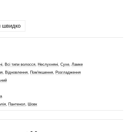
и швидко
ні
,
Всі типи волосся
,
Неслухняні
,
Сухе
,
Ламке
ня
,
Відновлення
,
Пом'якшення
,
Розгладження
ьний
а
олія
,
Пантенол
,
Шовк