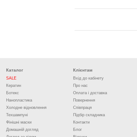
Каталог
Клієнтам
SALE
Вхід до кабінету
Кератин
Про нас
Ботекс
Оплата і доставка
Нанопластика
Повернення
Холодне відновлення
Співпраця
Техшампуні
Підбір складника
Фінішні маски
Контакти
Домашній догляд
Блог
Догляд за тілом
Відгуки