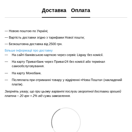
Доставка
Оплата
— Новою поштою по Україні;
— Вартість доставки згідно з тарифами Нової пошти;
— Безкоштовна доставка від 2500 грн.
Більше інформації про доставку
На сайті банківською карткою через сервіс Liqpay без комісії.
На карту Приватбанк через Приват24 без комісії або термінал
самообслуговування.
На карту Монобанк.
Післяплата при отриманні товару у відділенні «Нова Пошта» (накладений
платіж).
Зверніть увагу, що при цьому варіанті послуги зворотної доставки грошей
платна – 20 грн + 2% від суми замовлення.