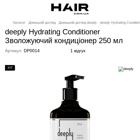
Каталог
Домашній догляд
Домашній догляд deeply
deeply Hydrating Condit
deeply Hydrating Conditioner
Зволожуючий кондиціонер 250 мл
Артикул:
DP0014
1 відгук
ХІТ