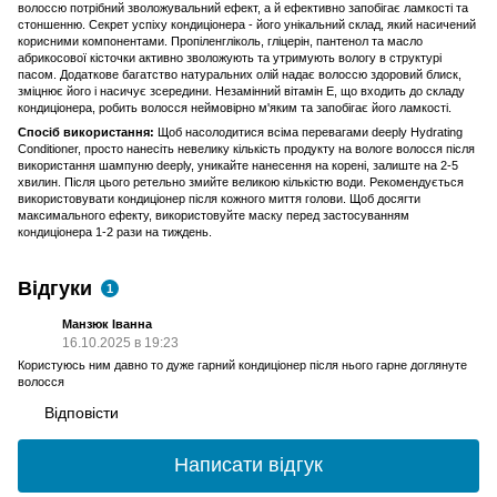
волоссю потрібний зволожувальний ефект, а й ефективно запобігає ламкості та
стоншенню. Секрет успіху кондиціонера - його унікальний склад, який насичений
корисними компонентами. Пропіленгліколь, гліцерін, пантенол та масло
абрикосової кісточки активно зволожують та утримують вологу в структурі
пасом. Додаткове багатство натуральних олій надає волоссю здоровий блиск,
зміцнює його і насичує зсередини. Незамінний вітамін Е, що входить до складу
кондиціонера, робить волосся неймовірно м'яким та запобігає його ламкості.
Спосіб використання:
Щоб насолодитися всіма перевагами deeply Hydrating
Conditioner, просто нанесіть невелику кількість продукту на вологе волосся після
використання шампуню deeply, уникайте нанесення на корені, залиште на 2-5
хвилин. Після цього ретельно змийте великою кількістю води. Рекомендується
використовувати кондиціонер після кожного миття голови. Щоб досягти
максимального ефекту, використовуйте маску перед застосуванням
кондиціонера 1-2 рази на тиждень.
Відгуки
1
Манзюк Іванна
16.10.2025 в 19:23
Користуюсь ним давно то дуже гарний кондиціонер після нього гарне доглянуте
волосся
Відповісти
Написати відгук