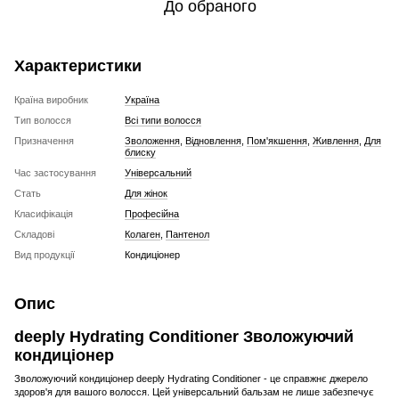
До обраного
Характеристики
Країна виробник
Україна
Тип волосся
Всі типи волосся
Призначення
Зволоження
,
Відновлення
,
Пом'якшення
,
Живлення
,
Для
блиску
Час застосування
Універсальний
Стать
Для жінок
Класифікація
Професійна
Складові
Колаген
,
Пантенол
Вид продукції
Кондиціонер
Опис
deeply Hydrating Conditioner Зволожуючий
кондиціонер
Зволожуючий кондиціонер deeply Hydrating Conditioner - це справжнє джерело
здоров'я для вашого волосся. Цей універсальний бальзам не лише забезпечує