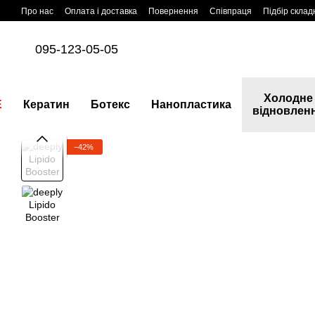
Перейти до основного контенту
Про нас
Оплата і доставка
Повернення
Співпраця
Підбір склад
095-123-05-05
Холодне
E
Кератин
Ботекс
Нанопластика
відновлен
−42%