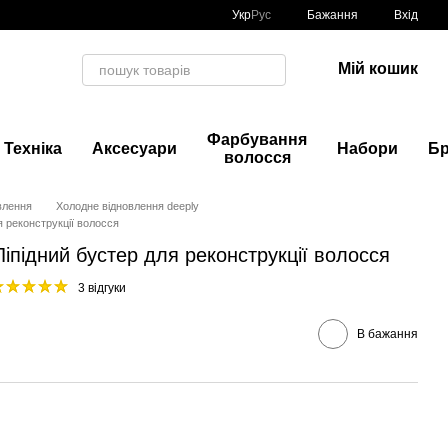
Укр
Рус
Бажання
Вхід
Мій кошик
Фарбування
Техніка
Аксесуари
Набори
Б
волосся
влення
Холодне відновлення deeply
ля реконструкції волосся
 Ліпідний бустер для реконструкції волосся
3 відгуки
В бажання