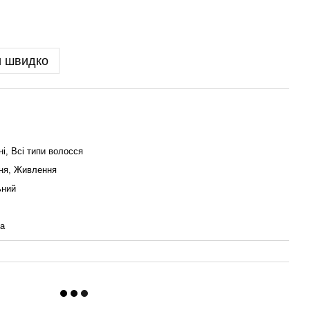
и швидко
і, Всі типи волосся
ня, Живлення
ьний
а