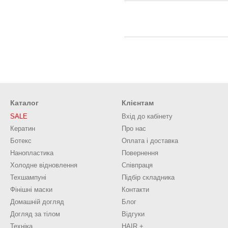
Каталог
Клієнтам
SALE
Вхід до кабінету
Кератин
Про нас
Ботекс
Оплата і доставка
Нанопластика
Повернення
Холодне відновлення
Співпраця
Техшампуні
Підбір складника
Фінішні маски
Контакти
Домашній догляд
Блог
Догляд за тілом
Відгуки
Техніка
HAIR +