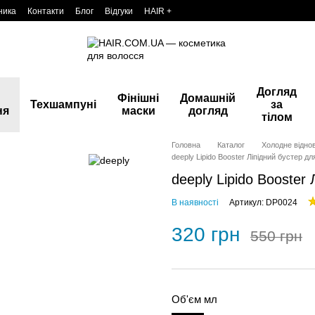
ника
Контакти
Блог
Відгуки
HAIR +
Догляд
Фінішні
Домашній
Техшампуні
за
ня
маски
догляд
тілом
Головна
Каталог
Холодне відно
deeply Lipido Booster Ліпідний бустер д
deeply Lipido Booster
В наявності
Артикул: DP0024
320 грн
550 грн
Об'єм мл