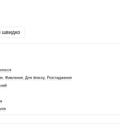
и швидко
олосся
ня
,
Живлення
,
Для блиску
,
Розгладження
ьний
а
олія