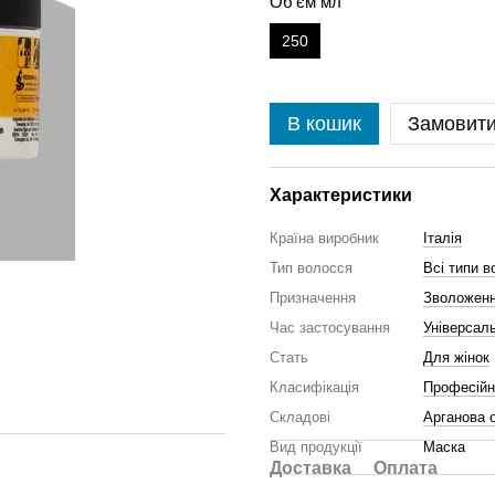
Об'єм мл
250
В кошик
Замовит
Характеристики
Країна виробник
Італія
Тип волосся
Всі типи в
Призначення
Зволожен
Час застосування
Універсал
Стать
Для жінок
Класифікація
Професійн
Складові
Арганова 
Вид продукції
Маска
Доставка
Оплата