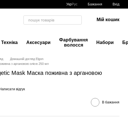
Укр
Рус
Бажання
Вхід
Мій кошик
Фарбування
Техніка
Аксесуари
Набори
Б
волосся
яд
Домашній догляд Elgon
поживна з аргановою олією 250 мл
rgetic Mask Маска поживна з аргановою
Написати відгук
В бажання