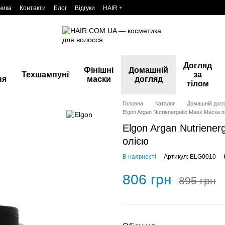
ника
Контакти
Блог
Відгуки
HAIR +
Догляд
Фінішні
Домашній
Техшампуні
за
ня
маски
догляд
тілом
Головна
Каталог
Домашній догл
Elgon Argan Nutrienergetic Mask Маска 
Elgon Argan Nutriene
олією
В наявності
Артикул: ELG0010
806 грн
895 грн