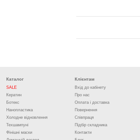
Каталог
Клієнтам
SALE
Вхід до кабінету
Кератин
Про нас
Ботекс
Оплата і доставка
Нанопластика
Повернення
Холодне відновлення
Співпраця
Техшампуні
Підбір складника
Фінішні маски
Контакти
Домашній догляд
Блог