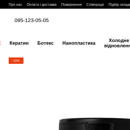
Перейти до основного контенту
Про нас
Оплата і доставка
Повернення
Співпраця
Підбір склад
095-123-05-05
Холодне
E
Кератин
Ботекс
Нанопластика
відновлен
−10%