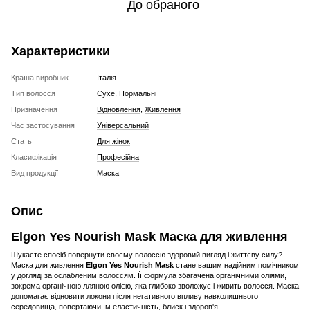
До обраного
Характеристики
Країна виробник
Італія
Тип волосся
Сухе
,
Нормальні
Призначення
Відновлення
,
Живлення
Час застосування
Універсальний
Стать
Для жінок
Класифікація
Професійна
Вид продукції
Маска
Опис
Elgon Yes Nourish Mask Маска для живлення
Шукаєте спосіб повернути своєму волоссю здоровий вигляд і життєву силу?
Маска для живлення
Elgon Yes Nourish Mask
стане вашим надійним помічником
у догляді за ослабленим волоссям. Її формула збагачена органічними оліями,
зокрема органічною лляною олією, яка глибоко зволожує і живить волосся. Маска
допомагає відновити локони після негативного впливу навколишнього
середовища, повертаючи їм еластичність, блиск і здоров'я.