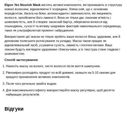
Elgon Yes Nourish Mask
містить активні компоненти, які проникають в структуру
кожної волосини, відновлюючи її зсередини. Лляна олія, що є основним
інгредієнтом, багата на білки, антиоксиданти і амінокислоти, які зміцнюють
волосся, запобігаючи його ламкості. Вона не тільки дає локонам м'якість і
шовковистість, але й створює захисний бар'єр, оберігаючи волосся від
пошкоджень, сухості та впливу шкідливих факторів навколишнього середовища,
таких як ультрафіолетові промені і забруднення.
Використання цієї маски не тільки зробить ваше волосся більш здоровим, але й
допоможе полегшити розчісування та укладку. Маска також працює як
відновлювальний засіб, усуваючи сухість, ламкість і посічені кінчики. Ваші
локони будуть виглядати здоровими і блискучими, а їх текстура стане гладкою і
шовковистою.
Спосіб застосування:
Нанесіть маску на вологе, чисте волосся після миття шампунем.
Рівномірно розподіліть продукт по всій довжині, залиште на 5-10 хвилин для
кращого проникнення активних компонентів.
Після чого ретельно змийте водою.
Для максимального ефекту використовуйте маску регулярно, щоб досягти
найкращих результатів.
Відгуки