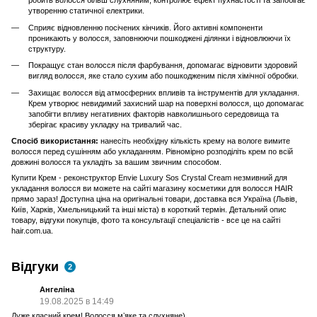
робить волосся більш слухняним, контролює ефект пухнастості та запобігає
утворенню статичної електрики.
Сприяє відновленню посічених кінчиків. Його активні компоненти
проникають у волосся, заповнюючи пошкоджені ділянки і відновлюючи їх
структуру.
Покращує стан волосся після фарбування, допомагає відновити здоровий
вигляд волосся, яке стало сухим або пошкодженим після хімічної обробки.
Захищає волосся від атмосферних впливів та інструментів для укладання.
Крем утворює невидимий захисний шар на поверхні волосся, що допомагає
запобігти впливу негативних факторів навколишнього середовища та
зберігає красиву укладку на тривалий час.
Спосіб використання:
нанесіть необхідну кількість крему на вологе вимите
волосся перед сушінням або укладанням. Рівномірно розподіліть крем по всій
довжині волосся та укладіть за вашим звичним способом.
Купити Крем - реконструктор Envie Luxury Sos Crystal Cream незмивний для
укладання волосся ви можете на сайті магазину косметики для волосся HAIR
прямо зараз! Доступна ціна на оригінальні товари, доставка вся Україна (Львів,
Київ, Харків, Хмельницький та інші міста) в короткий термін. Детальний опис
товару, відгуки покупців, фото та консультації спеціалістів - все це на сайті
hair.com.ua.
Відгуки
2
Ангеліна
19.08.2025 в 14:49
Дуже класний крем! Волосся мʼяке та слухняне)