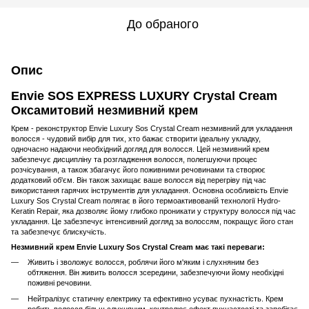
До обраного
Опис
Envie SOS EXPRESS LUXURY Crystal Cream
Оксамитовий незмивний крем
Крем - реконструктор Envie Luxury Sos Crystal Cream незмивний для укладання
волосся - чудовий вибір для тих, хто бажає створити ідеальну укладку,
одночасно надаючи необхідний догляд для волосся. Цей незмивний крем
забезпечує дисципліну та розгладження волосся, полегшуючи процес
розчісування, а також збагачує його поживними речовинами та створює
додатковий об'єм. Він також захищає ваше волосся від перегріву під час
використання гарячих інструментів для укладання. Основна особливість Envie
Luxury Sos Crystal Cream полягає в його термоактивованій технології Hydro-
Keratin Repair, яка дозволяє йому глибоко проникати у структуру волосся під час
укладання. Це забезпечує інтенсивний догляд за волоссям, покращує його стан
та забезпечує блискучість.
Незмивний крем Envie Luxury Sos Crystal Cream має такі переваги:
Живить і зволожує волосся, роблячи його м'яким і слухняним без
обтяження. Він живить волосся зсередини, забезпечуючи йому необхідні
поживні речовини.
Нейтралізує статичну електрику та ефективно усуває пухнастість. Крем