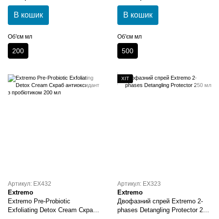
реконструктивна
В кошик
В кошик
Об'єм мл
Об'єм мл
200
500
ХІТ
Артикул: EX432
Артикул: EX323
Extremo
Extremo
Extremo Pre-Probiotic
Двофазний спрей Extremo 2-
Exfoliating Detox Cream Скраб
phases Detangling Protector 250
антиоксидант з пробіотиком
мл