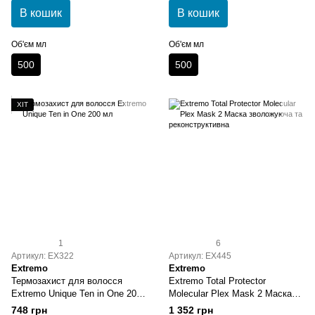
500 мл
В кошик
В кошик
Об'єм мл
Об'єм мл
500
500
ХІТ
1
6
Артикул: EX322
Артикул: EX445
Extremo
Extremo
Термозахист для волосся
Extremo Total Protector
Extremo Unique Ten in One 200
Molecular Plex Mask 2 Маска
мл
зволожуюча та
748 грн
1 352 грн