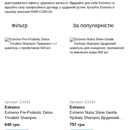
довготривалого ефекту здорового волосся. Відкрийте для себе Extremo та
відчуйте силу професійного догляду у щоденній рутині. Купуйте Extremo в
нашому магазині HAIR.COM.UA.
Фільтр
За популярністю
Артикул: EX431
Артикул: EX434
Extremo
Extremo
Extremo Pre-Probiotic Detox
Extremo Nutra Shine Gentle
Trivalent Shampoo
Hydrate Shampoo Щоденний
Тривалентний шампунь з
шампунь для очищення,
640 грн
757 грн
пробіотиком 500 мл
зволоження та живлення шкіри