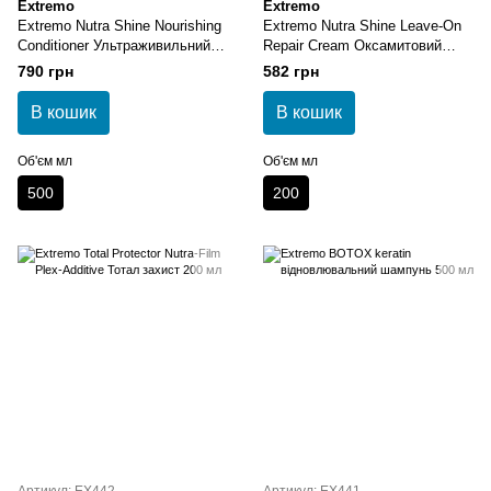
Extremo
Extremo
Extremo Nutra Shine Nourishing
Extremo Nutra Shine Leave-On
Conditioner Ультраживильний
Repair Cream Оксамитовий
кондиціонер 500 мл
незмивний крем з
790 грн
582 грн
термоактивною технологією
200 мл
В кошик
В кошик
Об'єм мл
Об'єм мл
500
200