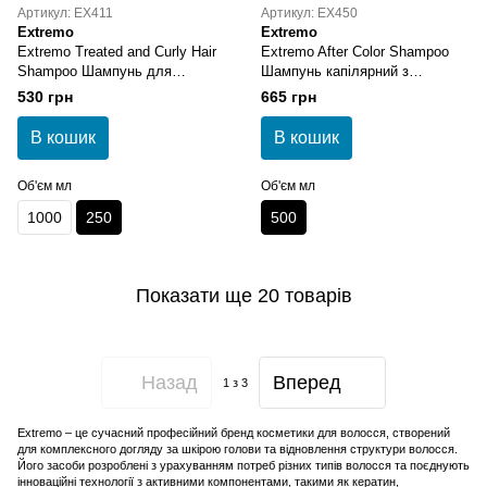
Артикул: EX411
Артикул: EX450
Extremo
Extremo
Extremo Treated and Curly Hair
Extremo After Color Shampoo
Shampoo Шампунь для
Шампунь капілярний з
волосся з олією каріте 250 мл
екстрактом равлика 500 мл
530 грн
665 грн
В кошик
В кошик
Об'єм мл
Об'єм мл
1000
250
500
Показати ще 20 товарів
Назад
Вперед
1
з 3
Extremo – це сучасний професійний бренд косметики для волосся, створений
для комплексного догляду за шкірою голови та відновлення структури волосся.
Його засоби розроблені з урахуванням потреб різних типів волосся та поєднують
інноваційні технології з активними компонентами, такими як кератин,