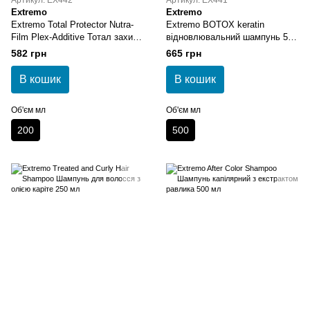
Артикул: EX442
Артикул: EX441
Extremo
Extremo
Extremo Total Protector Nutra-
Extremo BOTOX keratin
Film Plex-Additive Тотал захист
відновлювальний шампунь 500
200 мл
мл
582 грн
665 грн
В кошик
В кошик
Об'єм мл
Об'єм мл
200
500