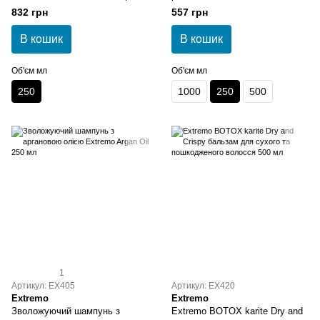
250 мл
Mask 250 мл
832 грн
557 грн
В кошик
В кошик
Об'єм мл
Об'єм мл
250
1000
250
500
1
Артикул: EX405
Артикул: EX420
Extremo
Extremo
Зволожуючий шампунь з
Extremo BOTOX karite Dry and