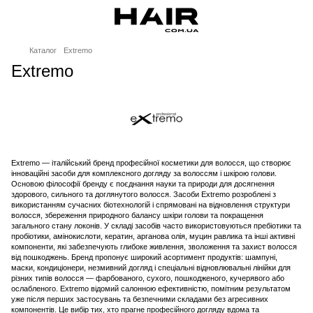
Каталог
Extremo
Extremo
Extremo — італійський бренд професійної косметики для волосся, що створює
інноваційні засоби для комплексного догляду за волоссям і шкірою голови.
Основою філософії бренду є поєднання науки та природи для досягнення
здорового, сильного та доглянутого волосся. Засоби Extremo розроблені з
використанням сучасних біотехнологій і спрямовані на відновлення структури
волосся, збереження природного балансу шкіри голови та покращення
загального стану локонів. У складі засобів часто використовуються пребіотики та
пробіотики, амінокислоти, кератин, арганова олія, муцин равлика та інші активні
компоненти, які забезпечують глибоке живлення, зволоження та захист волосся
від пошкоджень. Бренд пропонує широкий асортимент продуктів: шампуні,
маски, кондиціонери, незмивний догляд і спеціальні відновлювальні лінійки для
різних типів волосся — фарбованого, сухого, пошкодженого, кучерявого або
ослабленого. Extremo відомий салонною ефективністю, помітним результатом
уже після перших застосувань та безпечними складами без агресивних
компонентів. Це вибір тих, хто прагне професійного догляду вдома та