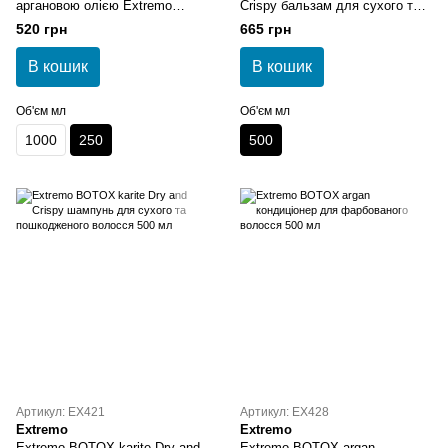
аргановою олією Extremo
Crispy бальзам для сухого та
Argan Oil 250 мл
пошкодженого волосся 500 мл
520 грн
665 грн
В кошик
В кошик
Об'єм мл
Об'єм мл
1000
250
500
Артикул: EX421
Артикул: EX428
Extremo
Extremo
Extremo BOTOX karite Dry and
Extremo BOTOX argan