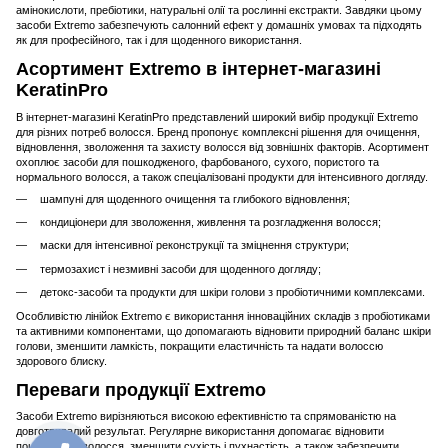
амінокислоти, пребіотики, натуральні олії та рослинні екстракти. Завдяки цьому
засоби Extremo забезпечують салонний ефект у домашніх умовах та підходять
як для професійного, так і для щоденного використання.
Асортимент Extremo в інтернет-магазині
KeratinPro
В інтернет-магазині KeratinPro представлений широкий вибір продукції Extremo
для різних потреб волосся. Бренд пропонує комплексні рішення для очищення,
відновлення, зволоження та захисту волосся від зовнішніх факторів. Асортимент
охоплює засоби для пошкодженого, фарбованого, сухого, пористого та
нормального волосся, а також спеціалізовані продукти для інтенсивного догляду.
шампуні для щоденного очищення та глибокого відновлення;
кондиціонери для зволоження, живлення та розгладження волосся;
маски для інтенсивної реконструкції та зміцнення структури;
термозахист і незмивні засоби для щоденного догляду;
детокс-засоби та продукти для шкіри голови з пробіотичними комплексами.
Особливістю лінійок Extremo є використання інноваційних складів з пробіотиками
та активними компонентами, що допомагають відновити природний баланс шкіри
голови, зменшити ламкість, покращити еластичність та надати волоссю
здорового блиску.
Переваги продукції Extremo
Засоби Extremo вирізняються високою ефективністю та спрямованістю на
довготривалий результат. Регулярне використання допомагає відновити
пошкоджене волосся, зменшити сухість і пухнастість, а також забезпечити