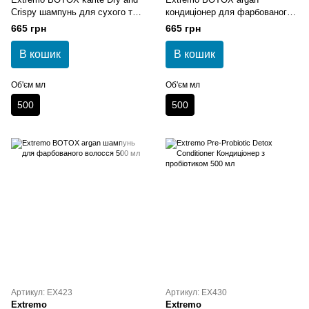
Crispy шампунь для сухого та
кондиціонер для фарбованого
пошкодженого волосся 500 мл
волосся 500 мл
665 грн
665 грн
В кошик
В кошик
Об'єм мл
Об'єм мл
500
500
Артикул: EX423
Артикул: EX430
Extremo
Extremo