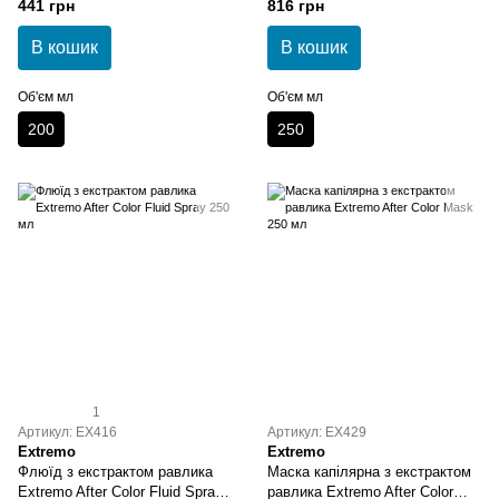
441 грн
816 грн
200 мл
В кошик
В кошик
Об'єм мл
Об'єм мл
200
250
1
Артикул: EX416
Артикул: EX429
Extremo
Extremo
Флюїд з екстрактом равлика
Маска капілярна з екстрактом
Extremo After Color Fluid Spray
равлика Extremo After Color