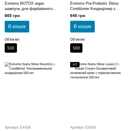
Extremo BOTOX argan
Extremo Pre-Probiotic Detox
шампунь для фарбованого
Conditioner Кондиціонер з
волосся 500 мл
пробіотиком 500 мл
665 грн
640 грн
В кошик
В кошик
Об'єм мл
Об'єм мл
500
500
ХІТ
Артикул: EX436
Артикул: EX435