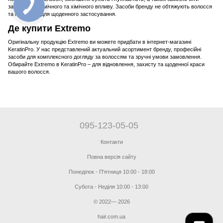
захист від термічного та хімічного впливу. Засоби бренду не обтяжують волосся
та підходять для щоденного застосування.
Де купити Extremo
Оригінальну продукцію Extremo ви можете придбати в інтернет-магазині
KeratinPro. У нас представлений актуальний асортимент бренду, професійні
засоби для комплексного догляду за волоссям та зручні умови замовлення.
Обирайте Extremo в KeratinPro – для відновлення, захисту та щоденної краси
вашого волосся.
095-123-05-05
Контакти
Повна версія сайту
Понеділок - П'ятниця 10:00 - 18:00
Субота - Неділя 10:00 - 13:00
© 2022— 2026
hair.com.ua