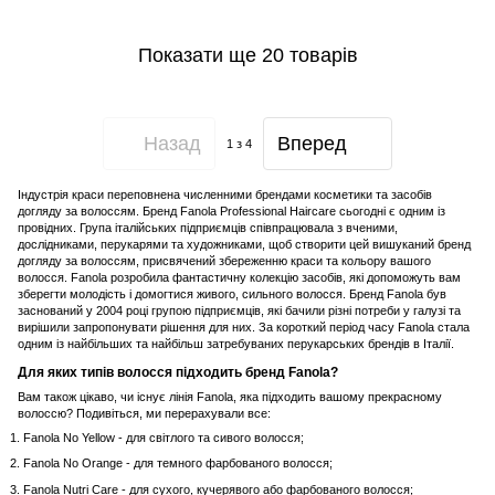
Показати ще 20 товарів
Назад
Вперед
1
з 4
Індустрія краси переповнена численними брендами косметики та засобів
догляду за волоссям. Бренд Fanola Professional Haircare сьогодні є одним із
провідних. Група італійських підприємців співпрацювала з вченими,
дослідниками, перукарями та художниками, щоб створити цей вишуканий бренд
догляду за волоссям, присвячений збереженню краси та кольору вашого
волосся. Fanola розробила фантастичну колекцію засобів, які допоможуть вам
зберегти молодість і домогтися живого, сильного волосся. Бренд Fanola був
заснований у 2004 році групою підприємців, які бачили різні потреби у галузі та
вирішили запропонувати рішення для них. За короткий період часу Fanola стала
одним із найбільших та найбільш затребуваних перукарських брендів в Італії.
Для яких типів волосся підходить бренд Fanola?
Вам також цікаво, чи існує лінія Fanola, яка підходить вашому прекрасному
волоссю? Подивіться, ми перерахували все:
Fanola No Yellow - для світлого та сивого волосся;
Fanola No Orange - для темного фарбованого волосся;
Fanola Nutri Care - для сухого, кучерявого або фарбованого волосся;