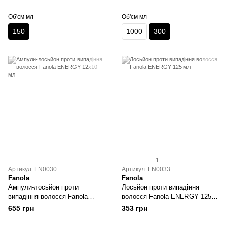
Об'єм мл
Об'єм мл
150
1000
300
1
Артикул: FN0030
Артикул: FN0033
Fanola
Fanola
Ампули-лосьйон проти
Лосьйон проти випадіння
випадіння волосся Fanola
волосся Fanola ENERGY 125
ENERGY 12х10 мл
мл
655 грн
353 грн