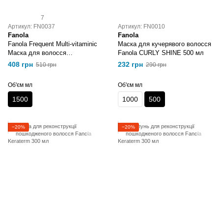
7
Артикул: FN0037
Артикул: FN0010
Fanola
Fanola
Fanola Frequent Multi-vitaminic
Маска для кучерявого волосся
Маска для волосся
Fanola CURLY SHINE 500 мл
мультивітамінна 1500 мл
408 грн
232 грн
510 грн
290 грн
Об'єм мл
Об'єм мл
1500
1000
500
−20%
−20%