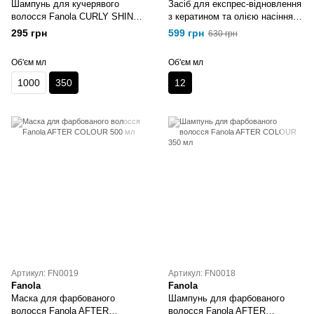
Шампунь для кучерявого
Засіб для експрес-відновлення
волосся Fanola CURLY SHINE
з кератином та олією насіння
350 мл
льону Fanola NUTRY CARE
295 грн
599 грн
630 грн
12х12 мл
Об'єм мл
Об'єм мл
1000
350
12
Артикул: FN0019
Артикул: FN0018
Fanola
Fanola
Маска для фарбованого
Шампунь для фарбованого
волосся Fanola AFTER
волосся Fanola AFTER