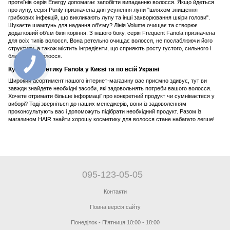
протеїнів серія Energy допомагає запобігти випаданню волосся. Якщо йдеться
про лупу, серія Purity призначена для усунення лупи "шляхом знищення
грибкових інфекцій, що викликають лупу та інші захворювання шкіри голови".
Шукаєте шампунь для надання об'єму? Лінія Volume очищає та створює
додатковий об'єм біля коріння. З іншого боку, серія Frequent Fanola призначена
для всіх типів волосся. Вона ретельно очищає волосся, не послаблюючи його
структуру, а також містить інгредієнти, що сприяють росту густого, сильного і
блискучого волосся.
Купити косметику Fanola у Києві та по всій Україні
Широкий асортимент нашого інтернет-магазину вас приємно здивує, тут ви
завжди знайдете необхідні засоби, які задовольнять потреби вашого волосся.
Хочете отримати більше інформації про конкретний продукт чи сумніваєтеся у
виборі? Тоді зверніться до наших менеджерів, вони із задоволенням
проконсультують вас і допоможуть підібрати необхідний продукт. Разом із
магазином HAIR знайти хорошу косметику для волосся стане набагато легше!
095-123-05-05
Контакти
Повна версія сайту
Понеділок - П'ятниця 10:00 - 18:00