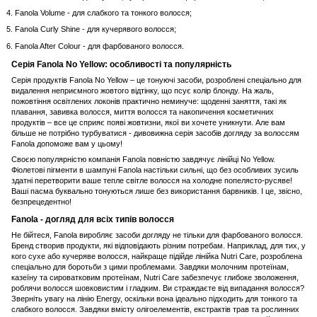
Fanola Volume - для слабкого та тонкого волосся;
Fanola Curly Shine - для кучерявого волосся;
Fanola After Colour - для фарбованого волосся.
Серія Fanola No Yellow: особливості та популярність
Серія продуктів Fanola No Yellow – це тонуючі засоби, розроблені спеціально для
видалення неприємного жовтого відтінку, що псує колір блонду. На жаль,
пожовтіння освітлених локонів практично неминуче: щоденні заняття, такі як
плавання, завивка волосся, миття волосся та накопичення косметичних
продуктів – все це сприяє появі жовтизни, якої ви хочете уникнути. Але вам
більше не потрібно турбуватися - дивовижна серія засобів догляду за волоссям
Fanola допоможе вам у цьому!
Своєю популярністю компанія Fanola повністю завдячує лінійці No Yellow.
Фіолетові пігменти в шампуні Fanola настільки сильні, що без особливих зусиль
здатні перетворити ваше тепле світле волосся на холодне попелясто-русяве!
Ваші пасма буквально тонуються лише без використання барвників. І це, звісно, ​​
безпрецедентно!
Fanola - догляд для всіх типів волосся
Не бійтеся, Fanola виробляє засоби догляду не тільки для фарбованого волосся.
Бренд створив продукти, які відповідають різним потребам. Наприклад, для тих, у
кого сухе або кучеряве волосся, найкраще підійде лінійка Nutri Care, розроблена
спеціально для боротьби з цими проблемами. Завдяки молочним протеїнам,
казеїну та сироватковим протеїнам, Nutri Care забезпечує глибоке зволоження,
роблячи волосся шовковистим і гладким. Ви страждаєте від випадання волосся?
Зверніть увагу на лінію Energy, оскільки вона ідеально підходить для тонкого та
слабкого волосся. Завдяки вмісту олігоелементів, екстрактів трав та рослинних