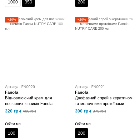
1000
350
200
−20%
−20%
Артикул: FN0020
Артикул: FN0021
Fanola
Fanola
Відновлюючий крем для
Двофазний спрей з кератином
посічених кінчиків Fanola
та молочними протеїнами
NUTRY CARE 100 мл
Fanola NUTRY CARE 200 мл
320 грн
300 грн
400 грн
375 грн
Об'єм мл
Об'єм мл
100
200