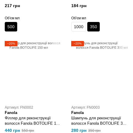
COLOUR 500 мл
COLOUR 350 мл
217 грн
184 грн
Об'єм мл
Об'єм мл
500
1000
350
−20%
−20%
Артикул: FN0002
Артикул: FN0003
Fanola
Fanola
Філлер для реконструкції
Шампунь для реконструкції
волосся Fanola BOTOLIFE 150
волосся Fanola BOTOLIFE 300
мл
мл
440 грн
280 грн
550 грн
350 грн