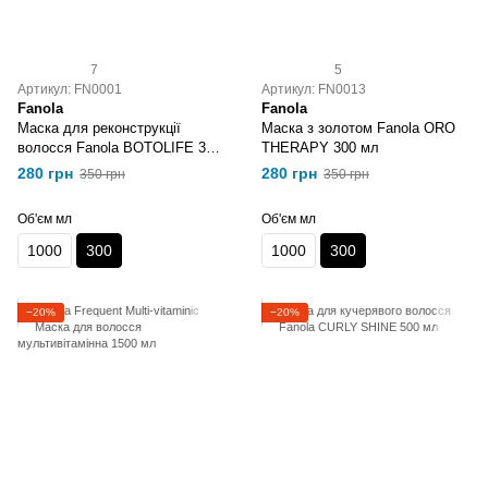
7
5
Артикул: FN0001
Артикул: FN0013
Fanola
Fanola
Маска для реконструкції
Маска з золотом Fanola ORO
волосся Fanola BOTOLIFE 300
THERAPY 300 мл
мл
280 грн
280 грн
350 грн
350 грн
Об'єм мл
Об'єм мл
1000
300
1000
300
−20%
−20%