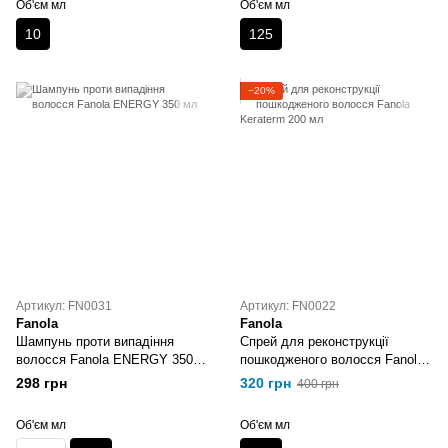
Об'єм мл
Об'єм мл
10
125
−20%
Артикул: FN0031
Артикул: FN0022
Fanola
Fanola
Шампунь проти випадіння
Спрей для реконструкції
волосся Fanola ENERGY 350
пошкодженого волосся Fanola
мл
Keraterm 200 мл
298 грн
320 грн
400 грн
Об'єм мл
Об'єм мл