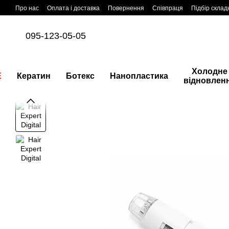
Перейти до основного контенту
Про нас
Оплата і доставка
Повернення
Співпраця
Підбір склад
095-123-05-05
Холодне
E
Кератин
Ботекс
Нанопластика
відновлен