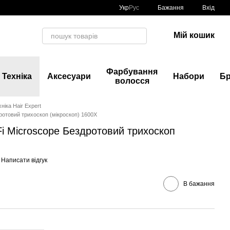
Укр
Рус
Бажання
Вхід
Мій кошик
Фарбування
Техніка
Аксесуари
Набори
Б
волосся
хніка Hair Expert
здротовий трихоскоп (мікроскоп) 1600X
i-Fi Microscope Бездротовий трихоскоп
Написати відгук
В бажання