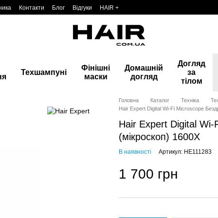
ника
Контакти
Блог
Відгуки
HAIR +
Догляд
Фінішні
Домашній
Техшампуні
за
ня
маски
догляд
тілом
Головна
Каталог
Техніка
Те
Hair Expert Digital Wi-Fi Microscope Бе
Hair Expert Digital W
(мікроскоп) 1600X
В наявності
Артикул: HE111283
1 700 грн