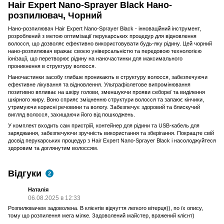
Hair Expert Nano-Sprayer Black Нано-
розпилювач, Чорний
Нано-розпилювач Hair Expert Nano-Sprayer Black - інноваційний інструмент,
розроблений з метою оптимізації перукарських процедур для відновлення
волосся, що дозволяє ефективно використовувати будь-яку рідину. Цей чорний
нано-розпилювач вражає своєю універсальністю та передовою технологією
іонізації, що перетворює рідину на наночастинки для максимального
проникнення в структуру волосся.
Наночастинки засобу глибше проникають в структуру волосся, забезпечуючи
ефективне лікування та відновлення. Ультрафіолетове випромінювання
позитивно впливає на шкіру голови, зменшуючи прояви себореї та виділення
шкірного жиру. Воно сприяє зміцненню структури волосся та запаює кінчики,
утримуючи корисні речовини та вологу. Забезпечує здоровий та блискучий
вигляд волосся, захищаючи його від пошкоджень.
У комплект входить сам пристрій, контейнер для рідини та USB-кабель для
заряджання, забезпечуючи зручність використання та зберігання. Покращте свій
досвід перукарських процедур з Hair Expert Nano-Sprayer Black і насолоджуйтеся
здоровим та доглянутим волоссям.
Відгуки
2
Наталія
06.08.2025 в 12:33
Розпилювачем задоволена. В клієнтів відчуття легкого вітерця)), по їх опису,
тому що розпилення мега мілке. Задоволений майстер, вражений клієнт)