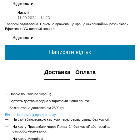
Відповісти
Наталія
11.09.2024 в 14:23
Товаром задоволена. Приємно вражена, це краще ніж звичайний розпилювач.
Ефективне УФ випромінювання.
Відповісти
Написати відгук
Доставка
Оплата
— Новою поштою по Україні;
— Вартість доставки згідно з тарифами Нової пошти;
— Безкоштовна доставка від 2500 грн.
Більше інформації про доставку
На сайті банківською карткою через сервіс Liqpay без комісії.
На карту Приватбанк через Приват24 без комісії або термінал
самообслуговування.
На карту Монобанк.