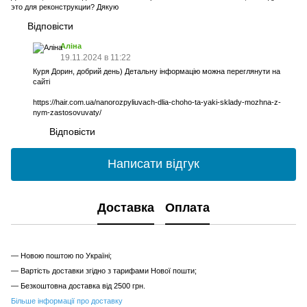
это для реконструкции? Дякую
Відповісти
Аліна
19.11.2024 в 11:22
Куря Дорин, добрий день) Детальну інформацію можна переглянути на
сайті
https://hair.com.ua/nanorozpyliuvach-dlia-choho-ta-yaki-sklady-mozhna-z-
nym-zastosovuvaty/
Відповісти
Написати відгук
Доставка
Оплата
— Новою поштою по Україні;
— Вартість доставки згідно з тарифами Нової пошти;
— Безкоштовна доставка від 2500 грн.
Більше інформації про доставку