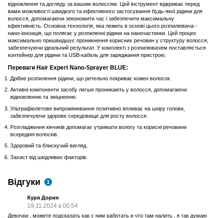
відновлення та догляду за вашим волоссям. Цей інструмент відкриває перед
вами можливості швидкого та ефективного застосування будь-якої рідини для
волосся, допомагаючи зекономити час і забезпечити максимальну
ефективність. Основна технологія, яка лежить в основі цього розпилювача -
нано-іонізація, що полягає у розпиленні рідини на наночастинки. Цей процес
максимально пришвидшує проникнення корисних речовин у структуру волосся,
забезпечуючи ідеальний результат. У комплекті з розпилювачем поставляється
контейнер для рідини та USB-кабель для заряджання пристрою.
Переваги Hair Expert Nano-Sprayer BLUE:
Дрібне розпилення рідини, що ретельно покриває кожен волосок.
Активні компоненти засобу легше проникають у волосся, допомагаючи
відновленню та зміцненню.
Ультрафіолетове випромінювання позитивно впливає на шкіру голови,
забезпечуючи здорове середовище для росту волосся.
Розгладження кінчиків допомагає утримати вологу та корисні речовини
всередині волосків.
Здоровий та блискучий вигляд.
Захист від шкідливих факторів.
Відгуки
1
Куря Дорин
19.11.2024 в 00:54
Девочки , можете подсказать как с ним работать и что там налить , я так думаю