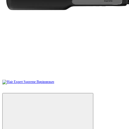
−19%
Відео