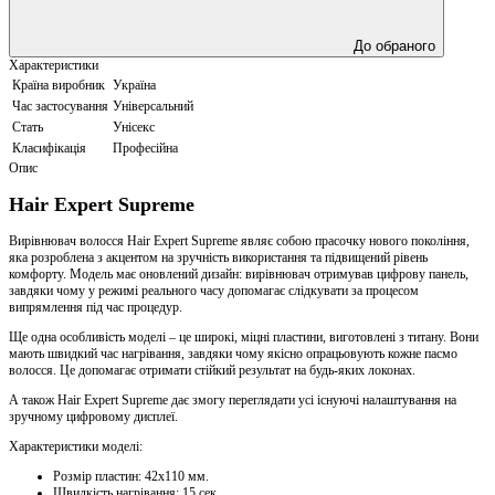
До обраного
Характеристики
Країна виробник
Україна
Час застосування
Універсальний
Стать
Унісекс
Класифікація
Професійна
Опис
Hair Expert Supreme
Вирівнювач волосся Hair Expert Supreme являє собою прасочку нового покоління,
яка розроблена з акцентом на зручність використання та підвищений рівень
комфорту. Модель має оновлений дизайн: вирівнювач отримував цифрову панель,
завдяки чому у режимі реального часу допомагає слідкувати за процесом
випрямлення під час процедур.
Ще одна особливість моделі – це широкі, міцні пластини, виготовлені з титану. Вони
мають швидкий час нагрівання, завдяки чому якісно опрацьовують кожне пасмо
волосся. Це допомагає отримати стійкий результат на будь-яких локонах.
А також Hair Expert Supreme дає змогу переглядати усі існуючі налаштування на
зручному цифровому дисплеї.
Характеристики моделі:
Розмір пластин: 42х110 мм.
Швидкість нагрівання: 15 сек.