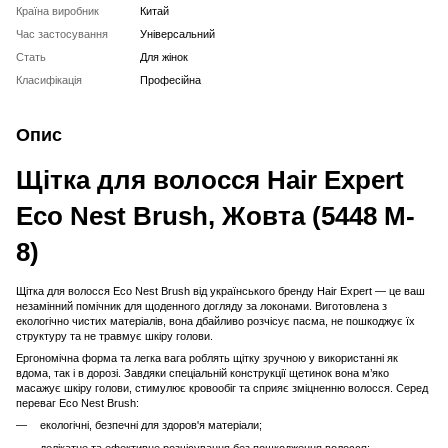
Країна виробник
Китай
Час застосування
Універсальний
Стать
Для жінок
Класифікація
Професійна
Опис
Щітка для волосся Hair Expert
Eco Nest Brush, Жовта (5448 M-
8)
Щітка для волосся Eco Nest Brush від українського бренду Hair Expert — це ваш
незамінний помічник для щоденного догляду за локонами. Виготовлена з
екологічно чистих матеріалів, вона дбайливо розчісує пасма, не пошкоджує їх
структуру та не травмує шкіру голови.
Ергономічна форма та легка вага роблять щітку зручною у використанні як
вдома, так і в дорозі. Завдяки спеціальній конструкції щетинок вона м’яко
масажує шкіру голови, стимулює кровообіг та сприяє зміцненню волосся. Серед
переваг Eco Nest Brush:
екологічні, безпечні для здоров'я матеріали;
делікатне та ефективне розчісування без пошкодження волосся;