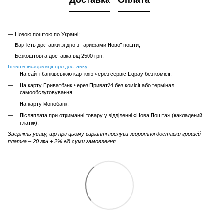
Доставка
Оплата
— Новою поштою по Україні;
— Вартість доставки згідно з тарифами Нової пошти;
— Безкоштовна доставка від 2500 грн.
Більше інформації про доставку
На сайті банківською карткою через сервіс Liqpay без комісії.
На карту Приватбанк через Приват24 без комісії або термінал
самообслуговування.
На карту Монобанк.
Післяплата при отриманні товару у відділенні «Нова Пошта» (накладений
платіж).
Зверніть увагу, що при цьому варіанті послуги зворотної доставки грошей
платна – 20 грн + 2% від суми замовлення.