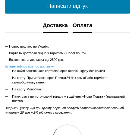
Написати відгук
Доставка
Оплата
— Новою поштою по Україні;
— Вартість доставки згідно з тарифами Нової пошти;
— Безкоштовна доставка від 2500 грн.
Більше інформації про доставку
На сайті банківською карткою через сервіс Liqpay без комісії.
На карту Приватбанк через Приват24 без комісії або термінал
самообслуговування.
На карту Монобанк.
Післяплата при отриманні товару у відділенні «Нова Пошта» (накладений
платіж).
Зверніть увагу, що при цьому варіанті послуги зворотної доставки грошей
платна – 20 грн + 2% від суми замовлення.