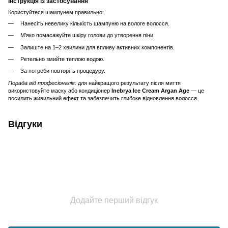
Інструкція із застосування
Користуйтеся шампунем правильно:
Нанесіть невелику кількість шампуню на вологе волосся.
М’яко помасажуйте шкіру голови до утворення піни.
Залиште на 1–2 хвилини для впливу активних компонентів.
Ретельно змийте теплою водою.
За потреби повторіть процедуру.
Порада від професіоналів:
для найкращого результату після миття
використовуйте маску або кондиціонер
Inebrya Ice Cream Argan Age
— це
посилить живильний ефект та забезпечить глибоке відновлення волосся.
Відгуки
Додайте перший відгук