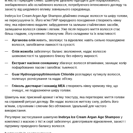
м’якість і природне сяйво. Шампунь ідеально підходить для пофарбованого,
знебарвленого або ослабленого волосся, потребуючого інтенсивного догляду та
захисту від шкідливого впливу зовнішнього середовища.
Inebrya Ice Cream Argan Age Shampoo дбайливо очищає волосся та шкіру голови,
не пересушуючи їх. Його м’які ПАР природного походження створюють ніжну
піну, яка ефективно видаляє забруднення та залишки стайлінгових засобів,
залишаючи волосся свіжим і легким. Уже після першого миття волосся стає
більш гладким, слухняним і блискучим. Його складники та їх властивості:
Арганова олія
живить, зволожує та відновлює навіть сильно пошкоджене
волосся, запобігаючи ламкості та сухості.
Олія жожоба
забезпечує баланс зволоження, надає волоссю
шовковистості та здорового блиску без ефекту жирності.
Екстракт насіння соняшнику
збагачує волосся вітамінами, захищає колір
пофарбованих пасом і запобігає тьмяності.
Guar Hydroxypropyltrimonium Chloride
розгладжує кутикулу волосся,
полегшує розчісування та надає об’єму.
Гліколь дистеарат і кокамід МЕА
створюють ніжну кремову піну, що
очищує, не подразнюючи шкіру голови.
Шампунь має приємний аромат і м’яку текстуру, яка перетворює миття голови
на справжній ритуал догляду. Він надає волоссю життєву силу, робить його
м’яким, слухняним і сяючим без обтяження. Ідеальний для частого
використання.
Регулярне застосування шампуню
Inebrya Ice Cream Argan Age Shampoo
у
комплексі з маскою з тієї ж серії забезпечує довготривале відновлення, захист і
підтримку природного балансу волосся.