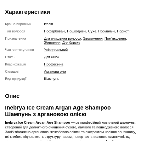
Характеристики
Країна виробник
Італія
Тип волосся
Пофарбовані
,
Пошкоджені
,
Сухе
,
Нормальні
,
Пористі
Призначення
Для очищення волосся
,
Зволоження
,
Пом'якшення
,
Живлення
,
Для блиску
Час застосування
Універсальний
Стать
Для жінок
Класифікація
Професійна
Складові
Арганова олія
Вид продукції
Шампунь
Опис
Inebrya Ice Cream Argan Age Shampoo
Шампунь з аргановою олією
Inebrya Ice Cream Argan Age Shampoo
— це професійний живильний шампунь,
створений для делікатного очищення сухого, ламкого та пошкодженого волосся.
Засіб збагачено аргановою, жожобовою оліями та екстрактом насіння соняшнику,
які глибоко відновлюють структуру пасом, повертають волоссю еластичність,